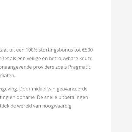
aat uit een 100% stortingsbonus tot €500
erBet als een veilige en betrouwbare keuze
oonaangevende providers zoals Pragmatic
omaten.
omgeving. Door middel van geavanceerde
ting en opname. De snelle uitbetalingen
ontdek de wereld van hoogwaardig