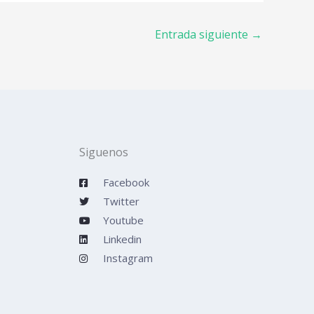
Entrada siguiente
→
Siguenos
Facebook
Twitter
Youtube
Linkedin
Instagram