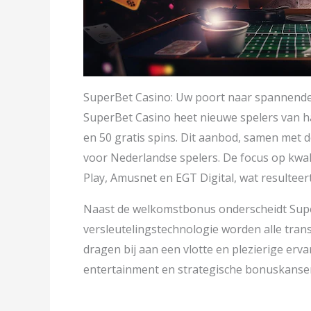
SuperBet Casino: Uw poort naar spannend
SuperBet Casino heet nieuwe spelers van h
en 50 gratis spins. Dit aanbod, samen met d
voor Nederlandse spelers. De focus op kwa
Play, Amusnet en EGT Digital, wat resulte
Naast de welkomstbonus onderscheidt Super
versleutelingstechnologie worden alle tran
dragen bij aan een vlotte en plezierige er
entertainment en strategische bonuskanse