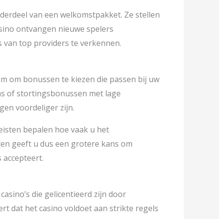
nderdeel van een welkomstpakket. Ze stellen
Casino ontvangen nieuwe spelers
s van top providers te verkennen.
aam om bonussen te kiezen die passen bij uw
pins of stortingsbonussen met lage
en voordeliger zijn.
reisten bepalen hoe vaak u het
ten geeft u dus een grotere kans om
 accepteert.
asino’s die gelicentieerd zijn door
t dat het casino voldoet aan strikte regels