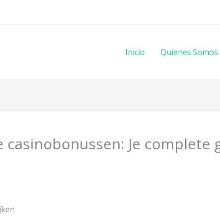
Inicio
Quienes Somos
 casinobonussen: Je complete 
jken