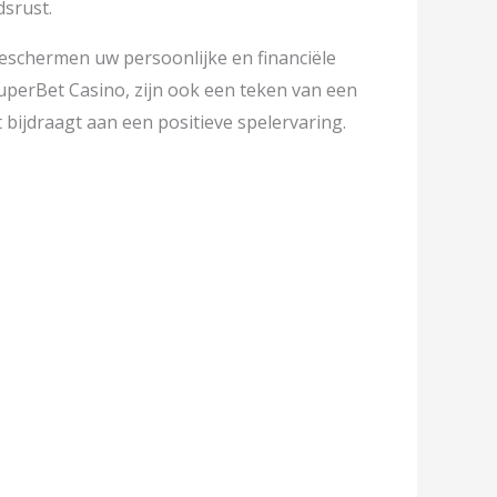
dsrust.
 beschermen uw persoonlijke en financiële
perBet Casino, zijn ook een teken van een
bijdraagt aan een positieve spelervaring.