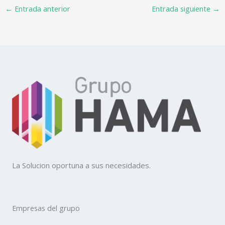
←
Entrada anterior
Entrada siguiente
→
La Solucion oportuna a sus necesidades.
Empresas del grupo