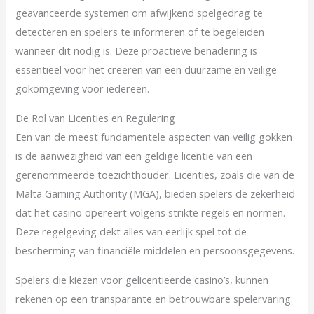
geavanceerde systemen om afwijkend spelgedrag te
detecteren en spelers te informeren of te begeleiden
wanneer dit nodig is. Deze proactieve benadering is
essentieel voor het creëren van een duurzame en veilige
gokomgeving voor iedereen.
De Rol van Licenties en Regulering
Een van de meest fundamentele aspecten van veilig gokken
is de aanwezigheid van een geldige licentie van een
gerenommeerde toezichthouder. Licenties, zoals die van de
Malta Gaming Authority (MGA), bieden spelers de zekerheid
dat het casino opereert volgens strikte regels en normen.
Deze regelgeving dekt alles van eerlijk spel tot de
bescherming van financiële middelen en persoonsgegevens.
Spelers die kiezen voor gelicentieerde casino’s, kunnen
rekenen op een transparante en betrouwbare spelervaring.