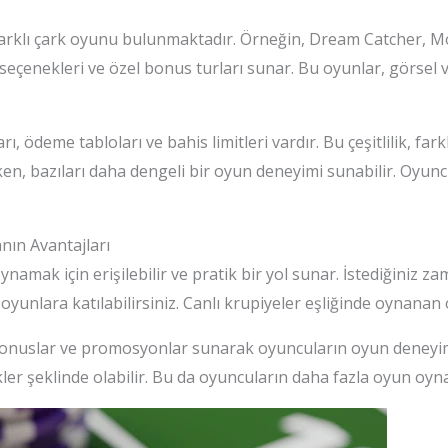
farklı çark oyunu bulunmaktadır. Örneğin, Dream Catcher, Mo
 seçenekleri ve özel bonus turları sunar. Bu oyunlar, görsel v
 ödeme tabloları ve bahis limitleri vardır. Bu çeşitlilik, fark
en, bazıları daha dengeli bir oyun deneyimi sunabilir. Oyunc
nın Avantajları
namak için erişilebilir ve pratik bir yol sunar. İstediğiniz za
i oyunlara katılabilirsiniz. Canlı krupiyeler eşliğinde oynanan
i bonuslar ve promosyonlar sunarak oyuncuların oyun deneyimin
kler şeklinde olabilir. Bu da oyuncuların daha fazla oyun oy