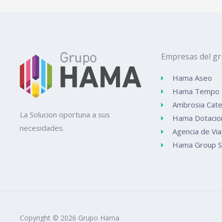
Empresas del g
Hama Aseo
Hama Tempo
Ambrosia Cate
La Solucion oportuna a sus
Hama Dotacio
necesidades.
Agencia de Vi
Hama Group S
Copyright © 2026 Grupo Hama