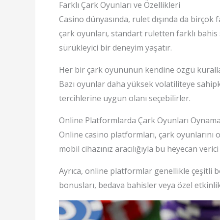
Farklı Çark Oyunları ve Özellikleri
Casino dünyasında, rulet dışında da birçok 
çark oyunları, standart ruletten farklı bahis
sürükleyici bir deneyim yaşatır.
Her bir çark oyununun kendine özgü kuralları,
Bazı oyunlar daha yüksek volatiliteye sahipk
tercihlerine uygun olanı seçebilirler.
Online Platformlarda Çark Oyunları Oynama
Online casino platformları, çark oyunlarını oy
mobil cihazınız aracılığıyla bu heyecan veric
Ayrıca, online platformlar genellikle çeşitl
bonusları, bedava bahisler veya özel etkinli