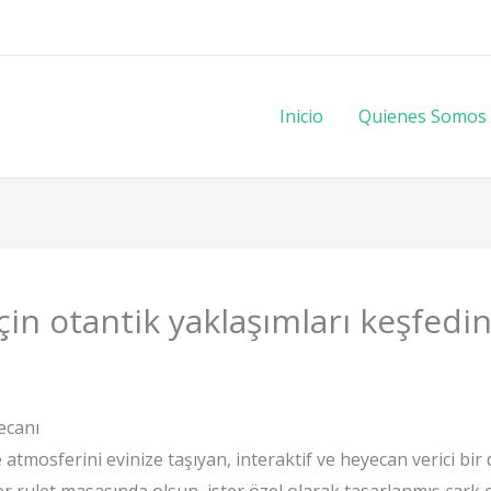
Inicio
Quienes Somos
in otantik yaklaşımları keşfedi
ecanı
 atmosferini evinize taşıyan, interaktif ve heyecan verici bi
ster rulet masasında olsun, ister özel olarak tasarlanmış ça