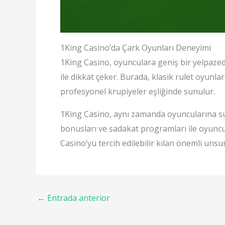
1King Casino’da Çark Oyunları Deneyimi
1King Casino, oyunculara geniş bir yelpazede
ile dikkat çeker. Burada, klasik rulet oyunlar
profesyonel krupiyeler eşliğinde sunulur.
1King Casino, aynı zamanda oyuncularına su
bonusları ve sadakat programları ile oyuncu
Casino’yu tercih edilebilir kılan önemli unsur
←
Entrada anterior