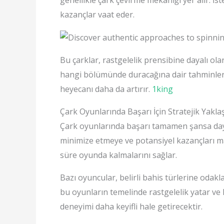
kazançlar vaat eder.
Bu çarklar, rastgelelik prensibine dayalı ola
hangi bölümünde duracağına dair tahminlerde
heyecanı daha da artırır.
1king
Çark Oyunlarında Başarı İçin Stratejik Yakla
Çark oyunlarında başarı tamamen şansa dayalı
minimize etmeye ve potansiyel kazançları m
süre oyunda kalmalarını sağlar.
Bazı oyuncular, belirli bahis türlerine oda
bu oyunların temelinde rastgelelik yatar ve h
deneyimi daha keyifli hale getirecektir.