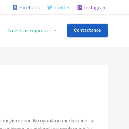
Facebook
Twitter
Instagram
Nuestras Empresas
Contactanos
n
r deneyim sunar. Bu oyunların merkezinde ise
rk oyunlarında, bu mekanik oyunculara büyük