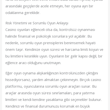
arasındaki geçişlerde acele etmeyin, her oyuna ayrı bir
odaklanma gereklidir.
Risk Yönetimi ve Sorumlu Oyun Anlayışı
Casino oyunları eğlenceli olsa da, kontrolsüz oynanması
halinde finansal ve psikolojik sorunlara yol açabilir. Bu
nedenle, sorumlu oyun prensiplerini benimsemek hayati
önem taşır. Kendinize oyun süresi ve harcama limiti koyun ve
bu limitlere kesinlikle uyun. Oyunların bir gelir kapısı değil, bir
eğlence aracı olduğunu unutmayın.
Eğer oyun oynama alışkanlığınızın kontrolünüzden çıktığını
hissediyorsanız, yardım almaktan çekinmeyin. Birçok casino
platformu, oyuncularına sorumlu oyun araçları sunar. Bu
araçlar arasında oyun süresi sınırlamaları, para yatırma
limitleri ve kendi kendine yasaklama gibi seçenekler bulunur.
Kendinizi ve finansal durumunuzu korumak en büyük