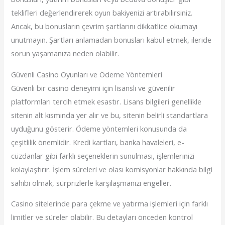
teklifleri değerlendirerek oyun bakiyenizi artırabilirsiniz.
Ancak, bu bonusların çevrim şartlarını dikkatlice okumayı
unutmayın. Şartları anlamadan bonusları kabul etmek, ileride
sorun yaşamanıza neden olabilir.
Güvenli Casino Oyunları ve Ödeme Yöntemleri
Güvenli bir casino deneyimi için lisanslı ve güvenilir
platformları tercih etmek esastır. Lisans bilgileri genellikle
sitenin alt kısmında yer alır ve bu, sitenin belirli standartlara
uyduğunu gösterir. Ödeme yöntemleri konusunda da
çeşitlilik önemlidir. Kredi kartları, banka havaleleri, e-
cüzdanlar gibi farklı seçeneklerin sunulması, işlemlerinizi
kolaylaştırır. İşlem süreleri ve olası komisyonlar hakkında bilgi
sahibi olmak, sürprizlerle karşılaşmanızı engeller.
Casino sitelerinde para çekme ve yatırma işlemleri için farklı
limitler ve süreler olabilir. Bu detayları önceden kontrol