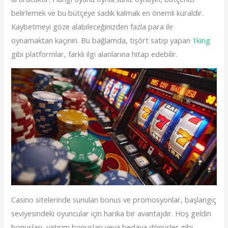
belirlemek ve bu bütçeye sadık kalmak en önemli kuraldır.
Kaybetmeyi göze alabileceğinizden fazla para ile
oynamaktan kaçının. Bu bağlamda, tişört satışı yapan
1king
gibi platformlar, farklı ilgi alanlarına hitap edebilir.
Casino sitelerinde sunulan bonus ve promosyonlar, başlangıç
seviyesindeki oyuncular için harika bir avantajdır. Hoş geldin
bonusları, yatırım bonusları veya bedava dönüşler gibi