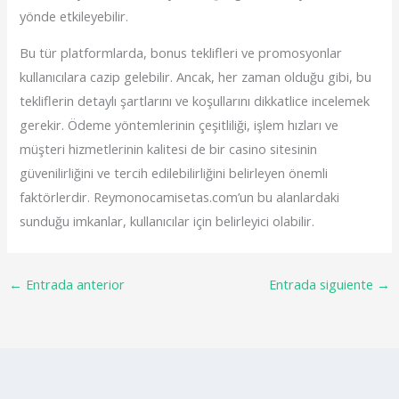
yönde etkileyebilir.
Bu tür platformlarda, bonus teklifleri ve promosyonlar
kullanıcılara cazip gelebilir. Ancak, her zaman olduğu gibi, bu
tekliflerin detaylı şartlarını ve koşullarını dikkatlice incelemek
gerekir. Ödeme yöntemlerinin çeşitliliği, işlem hızları ve
müşteri hizmetlerinin kalitesi de bir casino sitesinin
güvenilirliğini ve tercih edilebilirliğini belirleyen önemli
faktörlerdir. Reymonocamisetas.com’un bu alanlardaki
sunduğu imkanlar, kullanıcılar için belirleyici olabilir.
←
Entrada anterior
Entrada siguiente
→