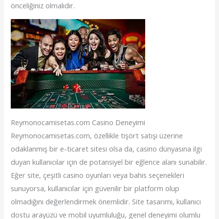
önceliğiniz olmalıdır.
Reymonocamisetas.com Casino Deneyimi
Reymonocamisetas.com, özellikle tişört satışı üzerine
odaklanmış bir e-ticaret sitesi olsa da, casino dünyasına ilgi
duyan kullanıcılar için de potansiyel bir eğlence alanı sunabilir.
Eğer site, çeşitli casino oyunları veya bahis seçenekleri
sunuyorsa, kullanıcılar için güvenilir bir platform olup
olmadığını değerlendirmek önemlidir. Site tasarımı, kullanıcı
dostu arayüzü ve mobil uyumluluğu, genel deneyimi olumlu