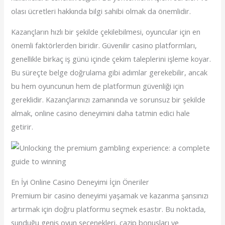
olası ücretleri hakkında bilgi sahibi olmak da önemlidir.
Kazançların hızlı bir şekilde çekilebilmesi, oyuncular için en
önemli faktörlerden biridir. Güvenilir casino platformları,
genellikle birkaç iş günü içinde çekim taleplerini işleme koyar.
Bu süreçte belge doğrulama gibi adımlar gerekebilir, ancak
bu hem oyuncunun hem de platformun güvenliği için
gereklidir. Kazançlarınızı zamanında ve sorunsuz bir şekilde
almak, online casino deneyimini daha tatmin edici hale
getirir.
En İyi Online Casino Deneyimi İçin Öneriler
Premium bir casino deneyimi yaşamak ve kazanma şansınızı
artırmak için doğru platformu seçmek esastır. Bu noktada,
sunduğu geniş oyun seçenekleri, cazip bonusları ve