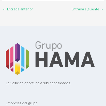
←
Entrada anterior
Entrada siguiente
→
La Solucion oportuna a sus necesidades.
Empresas del grupo