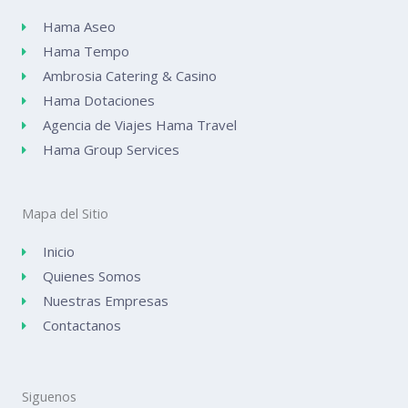
Hama Aseo
Hama Tempo
Ambrosia Catering & Casino
Hama Dotaciones
Agencia de Viajes Hama Travel
Hama Group Services
Mapa del Sitio
Inicio
Quienes Somos
Nuestras Empresas
Contactanos
Siguenos