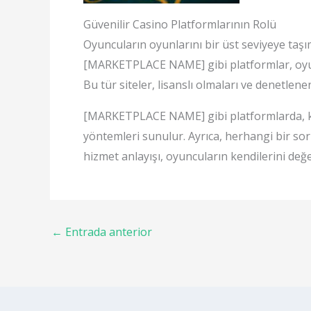
Güvenilir Casino Platformlarının Rolü
Oyuncuların oyunlarını bir üst seviyeye taşı
[MARKETPLACE NAME] gibi platformlar, oyunc
Bu tür siteler, lisanslı olmaları ve denetlene
[MARKETPLACE NAME] gibi platformlarda, kulla
yöntemleri sunulur. Ayrıca, herhangi bir so
hizmet anlayışı, oyuncuların kendilerini değe
←
Entrada anterior