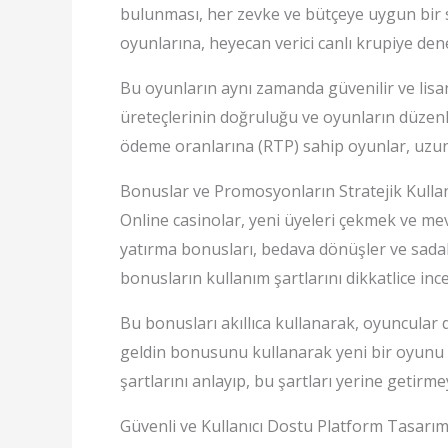
bulunması, her zevke ve bütçeye uygun bir s
oyunlarına, heyecan verici canlı krupiye dene
Bu oyunların aynı zamanda güvenilir ve lisan
üreteçlerinin doğruluğu ve oyunların düzen
ödeme oranlarına (RTP) sahip oyunlar, uzun 
Bonuslar ve Promosyonların Stratejik Kulla
Online casinolar, yeni üyeleri çekmek ve me
yatırma bonusları, bedava dönüşler ve sadak
bonusların kullanım şartlarını dikkatlice ince
Bu bonusları akıllıca kullanarak, oyuncular d
geldin bonusunu kullanarak yeni bir oyunu 
şartlarını anlayıp, bu şartları yerine getirm
Güvenli ve Kullanıcı Dostu Platform Tasarım