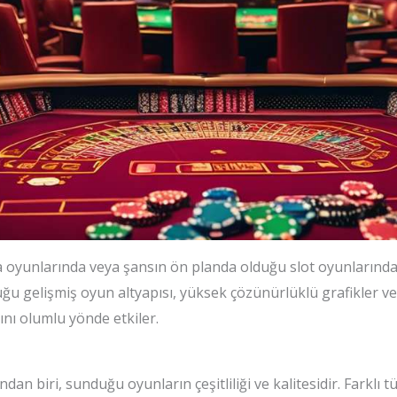
a oyunlarında veya şansın ön planda olduğu slot oyunlarınd
duğu gelişmiş oyun altyapısı, yüksek çözünürlüklü grafikler 
nı olumlu yönde etkiler.
rından biri, sunduğu oyunların çeşitliliği ve kalitesidir. Farklı