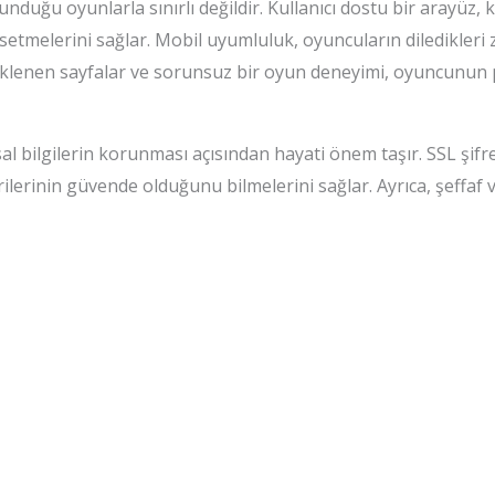
sunduğu oyunlarla sınırlı değildir. Kullanıcı dostu bir arayüz
etmelerini sağlar. Mobil uyumluluk, oyuncuların diledikleri 
 yüklenen sayfalar ve sorunsuz bir oyun deneyimi, oyuncunun 
nsal bilgilerin korunması açısından hayati önem taşır. SSL şi
lerinin güvende olduğunu bilmelerini sağlar. Ayrıca, şeffaf ve 