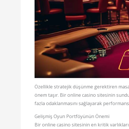
Özellikle stratejik düşünme gerektiren mas
önem taşır. Bir online casino sitesinin sun
fazla odaklanmasını sağlayarak performansı
Gelişmiş Oyun Portföyünün Önemi
Bir online casino sitesinin en kritik varlıkla