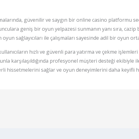
malarında, güvenilir ve saygın bir online casino platformu se
ulara geniş bir oyun yelpazesi sunmanın yanı sıra, cazip 
n oyun sağlayıcıları ile çalışmaları sayesinde adil bir oyun or
nıcıların hızlı ve güvenli para yatırma ve çekme işlemleri g
runla karşılaşıldığında profesyonel müşteri desteği ekibiyle
rli hissetmelerini sağlar ve oyun deneyimlerini daha keyifli ha