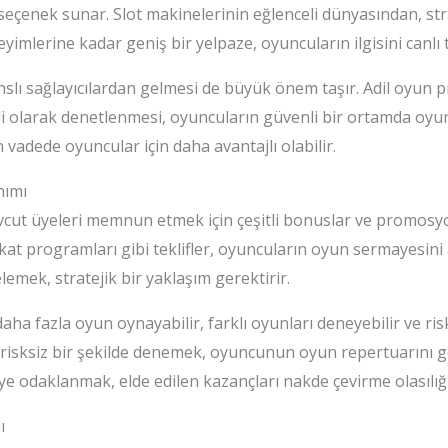
eçenek sunar. Slot makinelerinin eğlenceli dünyasından, stra
yimlerine kadar geniş bir yelpaze, oyuncuların ilgisini canlı 
slı sağlayıcılardan gelmesi de büyük önem taşır. Adil oyun p
li olarak denetlenmesi, oyuncuların güvenli bir ortamda oyu
vadede oyuncular için daha avantajlı olabilir.
nımı
vcut üyeleri memnun etmek için çeşitli bonuslar ve promosyo
at programları gibi teklifler, oyuncuların oyun sermayesini 
lemek, stratejik bir yaklaşım gerektirir.
aha fazla oyun oynayabilir, farklı oyunları deneyebilir ve ris
risksiz bir şekilde denemek, oyuncunun oyun repertuarını ge
eye odaklanmak, elde edilen kazançları nakde çevirme olasılığın
ı