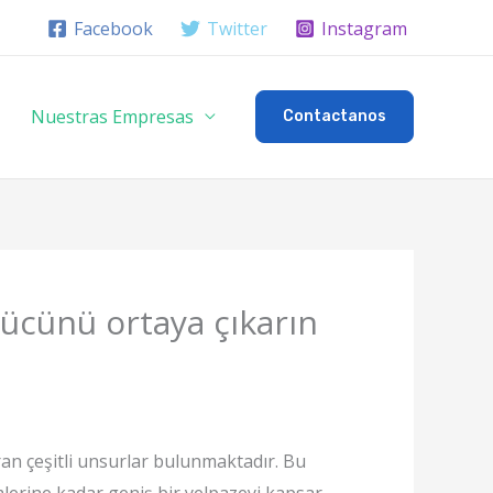
Facebook
Twitter
Instagram
Nuestras Empresas
Contactanos
gücünü ortaya çıkarın
an çeşitli unsurlar bulunmaktadır. Bu
erine kadar geniş bir yelpazeyi kapsar.