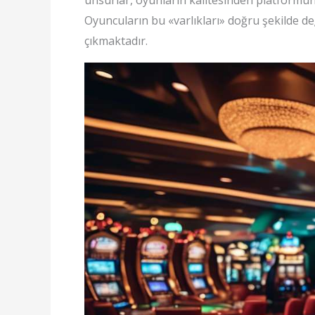
Oyuncuların bu «varlıkları» doğru şekilde d
çıkmaktadır.