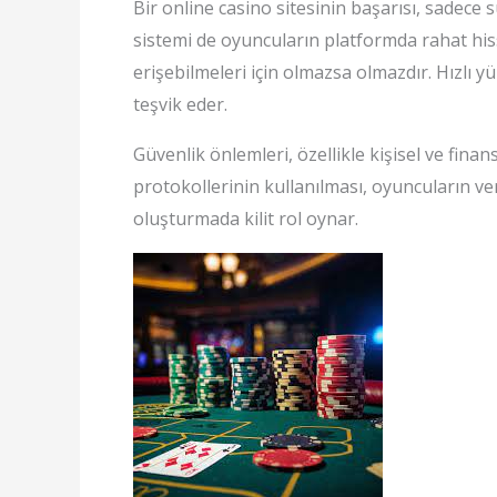
Bir online casino sitesinin başarısı, sadece 
sistemi de oyuncuların platformda rahat hiss
erişebilmeleri için olmazsa olmazdır. Hızlı
teşvik eder.
Güvenlik önlemleri, özellikle kişisel ve fina
protokollerinin kullanılması, oyuncuların veri
oluşturmada kilit rol oynar.