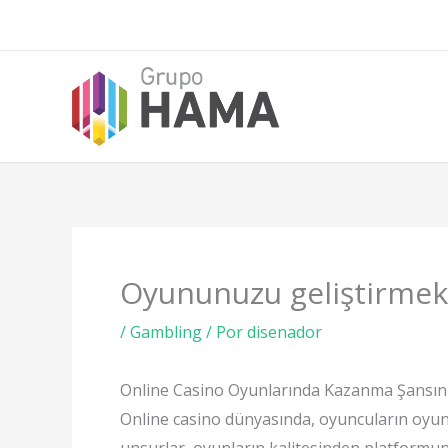
Ir
al
contenido
Oyununuzu geliştirmek i
/
Gambling
/ Por
disenador
Online Casino Oyunlarında Kazanma Şansını
Online casino dünyasında, oyuncuların oyun 
unsurlar, oyunların kalitesinden platformu