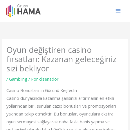
Ir
al
contenido
Oyun değiştiren casino
fırsatları: Kazanan geleceğiniz
sizi bekliyor
/
Gambling
/ Por
disenador
Casino Bonuslarının Gücünü Keşfedin
Casino dünyasında kazanma şansınızı artırmanın en etkili
yollarından biri, sunulan cazip bonusları ve promosyonları
yakından takip etmektir. Bu bonuslar, oyunculara ekstra
oyun sermayesi sağlayarak daha fazla bahis yapma ve
potansiyel olarak daha büyük kazançlar elde etme imkanı