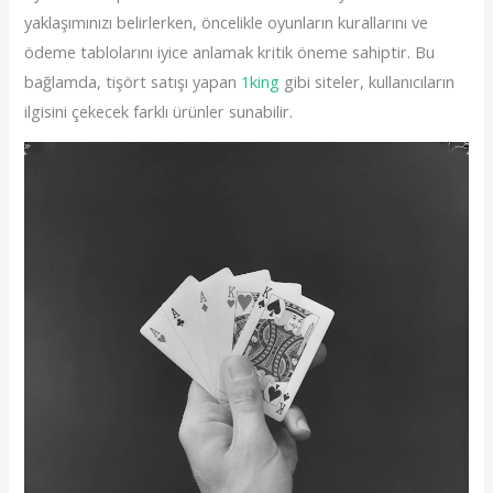
yaklaşımınızı belirlerken, öncelikle oyunların kurallarını ve
ödeme tablolarını iyice anlamak kritik öneme sahiptir. Bu
bağlamda, tişört satışı yapan
1king
gibi siteler, kullanıcıların
ilgisini çekecek farklı ürünler sunabilir.