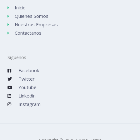
Inicio
Quienes Somos
Nuestras Empresas
Contactanos
Siguenos
Facebook
Twitter
Youtube
Linkedin
Instagram