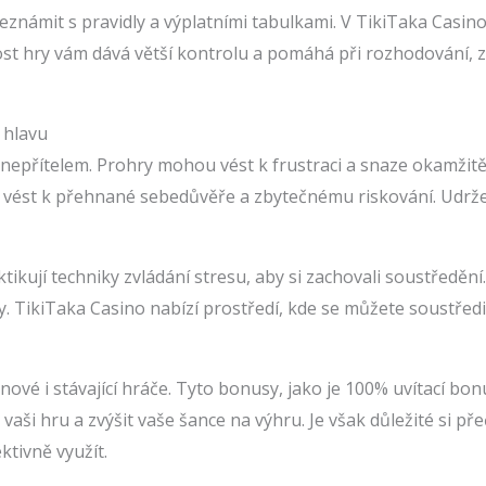
seznámit s pravidly a výplatními tabulkami. V TikiTaka Casin
lost hry vám dává větší kontrolu a pomáhá při rozhodování, z
u hlavu
epřítelem. Prohry mohou vést k frustraci a snaze okamžitě 
 vést k přehnané sebedůvěře a zbytečnému riskování. Udržen
tikují techniky zvládání stresu, aby si zachovali soustředění
y. TikiTaka Casino nabízí prostředí, kde se můžete soustředit 
nové i stávající hráče. Tyto bonusy, jako je 100% uvítací bon
aši hru a zvýšit vaše šance na výhru. Je však důležité si p
ktivně využít.