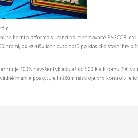
hrám
online herní platforma s licencí od renomované PAGCOR, co
00 hrami, od vzrušujících automatů po klasické stolní hry a ž
 zahrnuje 100% navýšení vkladu až do 500 € a k tomu 200 vol
vědné hraní a poskytuje hráčům nástroje pro kontrolu jejich