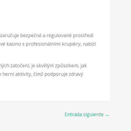
ž zaručuje bezpečné a regulované prostředí
ivé kasino s profesionálními krupiéry, nabízí
ných zatočení, je skvělým způsobem, jak
 herní aktivity, čímž podporuje zdravý
Entrada siguiente
→