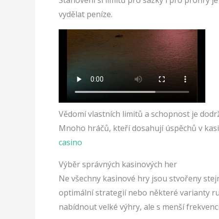
vydělat peníze.
Vědomí vlastních limitů a schopnost je dodr
Mnoho hráčů, kteří dosahují úspěchů v kasin
casino
Výběr správných kasinových her
Ne všechny kasinové hry jsou stvořeny stejně
optimální strategií nebo některé varianty 
nabídnout velké výhry, ale s menší frekvencí