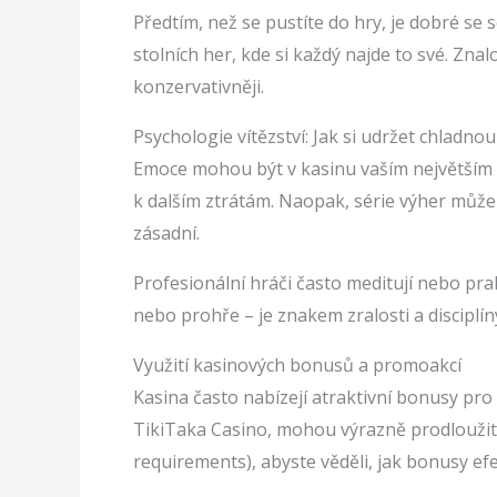
Předtím, než se pustíte do hry, je dobré se 
stolních her, kde si každý najde to své. Zna
konzervativněji.
Psychologie vítězství: Jak si udržet chladno
Emoce mohou být v kasinu vaším největším n
k dalším ztrátám. Naopak, série výher může
zásadní.
Profesionální hráči často meditují nebo prak
nebo prohře – je znakem zralosti a disciplín
Využití kasinových bonusů a promoakcí
Kasina často nabízejí atraktivní bonusy pro 
TikiTaka Casino, mohou výrazně prodloužit v
requirements), abyste věděli, jak bonusy efe