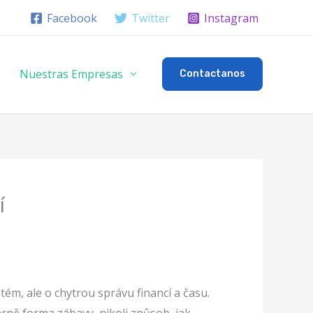
Facebook
Twitter
Instagram
Nuestras Empresas
Contactanos
í
ém, ale o chytrou správu financí a času.
márně forma zábavy, nikoli způsob, jak