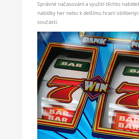
Správné načasování a využití těchto nabíde
nabídky her nebo k delšímu hraní oblíbenýc
součástí.