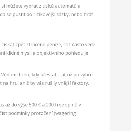
o si můžete vybrat z tisíců automatů a
da se pustit do rizikovější sázky, nebo hrát
získat zpět ztracené peníze, což často vede
í klidné mysli a objektivního pohledu je
. Vědomí toho, kdy přestat – ať už po výhře
na hru, aniž by vás rušily vnější faktory.
us až do výše 500 € a 200 free spinů v
řečíst podmínky protočení (wagering