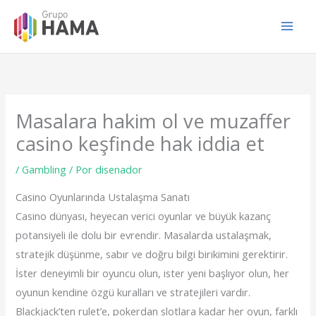
Ir
al
contenido
Masalara hakim ol ve muzaffer
casino keşfinde hak iddia et
/
Gambling
/ Por
disenador
Casino Oyunlarında Ustalaşma Sanatı
Casino dünyası, heyecan verici oyunlar ve büyük kazanç
potansiyeli ile dolu bir evrendir. Masalarda ustalaşmak,
stratejik düşünme, sabır ve doğru bilgi birikimini gerektirir.
İster deneyimli bir oyuncu olun, ister yeni başlıyor olun, her
oyunun kendine özgü kuralları ve stratejileri vardır.
Blackjack’ten rulet’e, pokerdan slotlara kadar her oyun, farklı