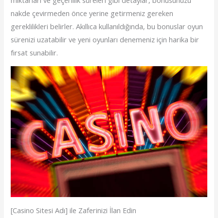
nakde çevirmeden önce yerine getirmeniz gereken
gereklilikleri belirler. Akıllıca kullanıldığında, bu bonuslar oyun
sürenizi uzatabilir ve yeni oyunları denemeniz için harika bir
fırsat sunabilir.
[Casino Sitesi Adı] ile Zaferinizi İlan Edin