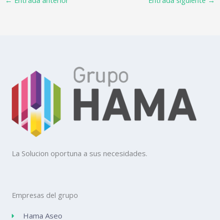
La Solucion oportuna a sus necesidades.
Empresas del grupo
Hama Aseo