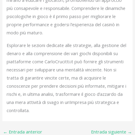
mirano a educare i giocatori, promuovendo un approccio
più consapevole e responsabile. Comprendere le dinamiche
psicologiche in gioco è il primo passo per migliorare le
proprie performance e godersi l’esperienza del casinò in
modo più maturo.
Esplorare le sezioni dedicate alle strategie, alla gestione del
denaro e alla comprensione dei vari giochi disponibili su
piattaforme come CarloCrucitti.it può fornire gli strumenti
necessari per sviluppare una mentalità vincente. Non si
tratta di garantire vincite certe, ma di acquisire le
conoscenze per prendere decisioni più informate, mitigare i
rischi e, in ultima analisi, trasformare il gioco d’azzardo da
una mera attività di svago in un’impresa più strategica e
controllata.
←
Entrada anterior
Entrada siguiente
→