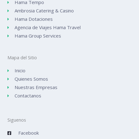
Hama Tempo
Ambrosia Catering & Casino
Hama Dotaciones
Agencia de Viajes Hama Travel
Hama Group Services
Mapa del Sitio
Inicio
Quienes Somos
Nuestras Empresas
Contactanos
Siguenos
Facebook