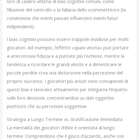
loro di cadere vittima di bias cognitivi comuni, come
l’illusione del controllo o la fallacia dello scommettitore (la
convinzione che eventi passati influenzino eventi futuri
indipendenti).
I bias cognitivi possono essere trappole insidiose per molti
giocatori. Ad esempio, l’effetto «quasi vincita» può portare
a un’eccessiva fiducia e a puntate più rischiose, mentre la
tendenza a ricordare le grandi vincite e a dimenticare le
piccole perdite crea una distorsione nella percezione del
proprio successo. I giocatori più astuti sono consapevoli di
questi bias e lavorano attivamente per mitigarne l’impatto
sulle loro decisioni, concentrandosi su dati oggettivi
piuttosto che su percezioni soggettive.
Strategia a Lungo Termine vs. Gratificazione Immediata
La mentalità dei giocatori d’élite è orientata al lungo
termine. Comprendono che il gioco d’azzardo, anche con