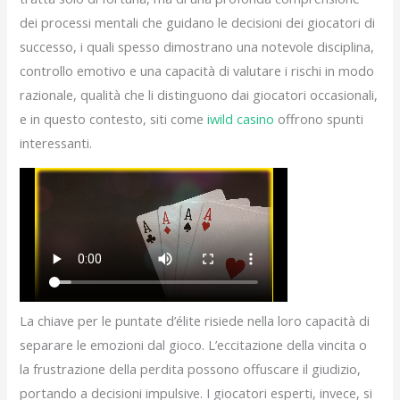
dei processi mentali che guidano le decisioni dei giocatori di
successo, i quali spesso dimostrano una notevole disciplina,
controllo emotivo e una capacità di valutare i rischi in modo
razionale, qualità che li distinguono dai giocatori occasionali,
e in questo contesto, siti come
iwild casino
offrono spunti
interessanti.
La chiave per le puntate d’élite risiede nella loro capacità di
separare le emozioni dal gioco. L’eccitazione della vincita o
la frustrazione della perdita possono offuscare il giudizio,
portando a decisioni impulsive. I giocatori esperti, invece, si