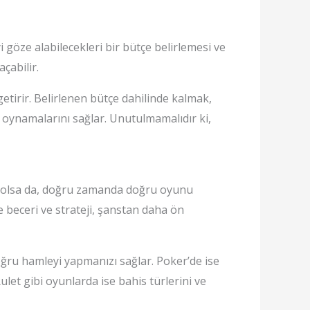
 göze alabilecekleri bir bütçe belirlemesi ve
çabilir.
tirir. Belirlenen bütçe dahilinde kalmak,
 oynamalarını sağlar. Unutulmamalıdır ki,
lı olsa da, doğru zamanda doğru oyunu
e beceri ve strateji, şanstan daha ön
doğru hamleyi yapmanızı sağlar. Poker’de ise
et gibi oyunlarda ise bahis türlerini ve