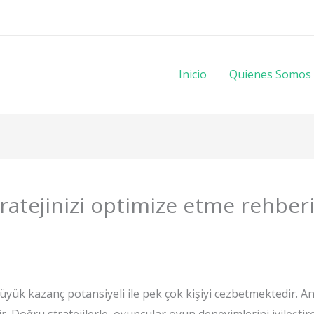
Inicio
Quienes Somos
ratejinizi optimize etme rehber
üyük kazanç potansiyeli ile pek çok kişiyi cezbetmektedir. A
ir. Doğru stratejilerle, oyuncular oyun deneyimlerini iyileştire