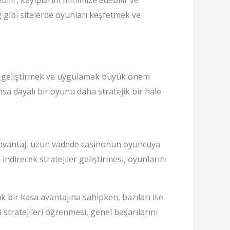
g
gibi sitelerde oyunları keşfetmek ve
ler geliştirmek ve uygulamak büyük önem
nsa dayalı bir oyunu daha stratejik bir hale
Bu avantaj, uzun vadede casinonun oyuncuya
indirecek stratejiler geliştirmesi, oyunlarını
k bir kasa avantajına sahipken, bazıları ise
stratejileri öğrenmesi, genel başarılarını