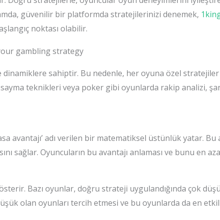
lamda, güvenilir bir platformda stratejilerinizi denemek,
1kin
şlangıç noktası olabilir.
 dinamiklere sahiptir. Bu nedenle, her oyuna özel strateji
 sayma teknikleri veya poker gibi oyunlarda rakip analizi, şa
sa avantajı’ adı verilen bir matematiksel üstünlük yatar. 
asını sağlar. Oyuncuların bu avantajı anlaması ve bunu en aza 
gösterir. Bazı oyunlar, doğru strateji uygulandığında çok düşü
üşük olan oyunları tercih etmesi ve bu oyunlarda da en etkili 