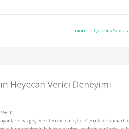
Inicio
Quienes Somos
nın Heyecan Verici Deneyimi
eneyimi
ç arayanların vazgeçilmez tercihi olmuştur. Gerçek bir kuma
 bir deneyimdir. Işıkların parıltısı, seslerin senfonisi ve 