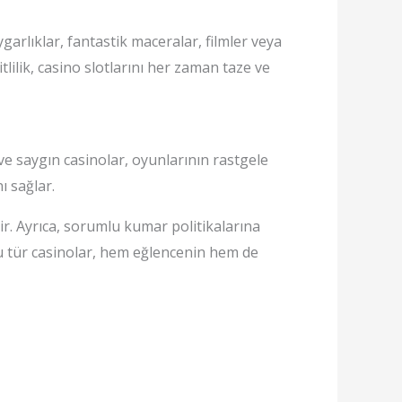
garlıklar, fantastik maceralar, filmler veya
lilik, casino slotlarını her zaman taze ve
ve saygın casinolar, oyunlarının rastgele
ı sağlar.
r. Ayrıca, sorumlu kumar politikalarına
Bu tür casinolar, hem eğlencenin hem de