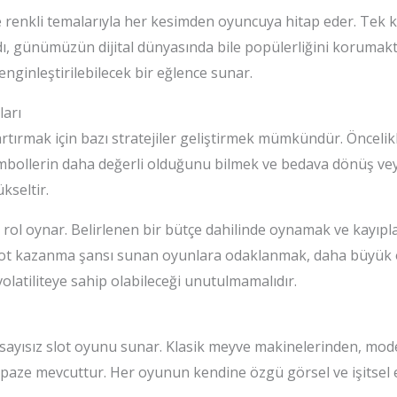
ve renkli temalarıyla her kesimden oyuncuya hitap eder. Tek 
dı, günümüzün dijital dünyasında bile popülerliğini korumak
enginleştirilebilecek bir eğlence sunar.
ları
rtırmak için bazı stratejiler geliştirmek mümkündür. Önceli
embollerin daha değerli olduğunu bilmek ve bedava dönüş veya 
kseltir.
ir rol oynar. Belirlenen bir bütçe dahilinde oynamak ve kay
ackpot kazanma şansı sunan oyunlara odaklanmak, daha büyü
olatiliteye sahip olabileceği unutulmamalıdır.
sayısız slot oyunu sunar. Klasik meyve makinelerinden, mode
elpaze mevcuttur. Her oyunun kendine özgü görsel ve işitsel 