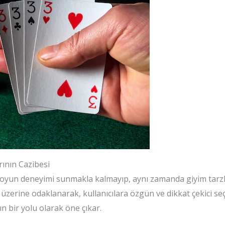
ının Cazibesi
un deneyimi sunmakla kalmayıp, aynı zamanda giyim tarzlar
rı üzerine odaklanarak, kullanıcılara özgün ve dikkat çekici s
n bir yolu olarak öne çıkar.