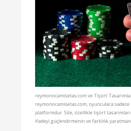
reymonocamisetas.com ve Tişört Tasarımlar
reymonocamisetas.com, oyunculara sadece oy
platformdur. Site, özellikle tişört tasarımla
ifadeyi güçlendirmenin ve farklılık yaratmanı