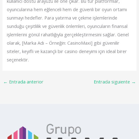
kullanıcı dostu arayüzü ile öne çıkar. Bu tür platformlar,
oyuncularına hem eğlenceli hem de güvenli bir oyun ortamı
sunmayı hedefler. Para yatırma ve çekme işlemlerinde
sunduğu çeşitlilik ve güvenlik önlemleri, oyuncuların finansal
işlemlerini gönül rahatlığıyla gerçekleştirmesini sağlar. Genel
olarak, [Marka Adı – Örneğin: CasinoMaxi] gibi güvenilir
siteler, keyifli ve kazançlı bir casino deneyimi için ideal birer
seçenektir.
←
Entrada anterior
Entrada siguiente
→