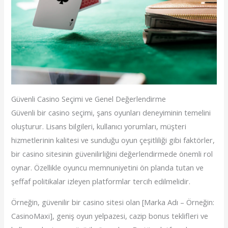
Güvenli Casino Seçimi ve Genel Değerlendirme
Güvenli bir casino seçimi, şans oyunları deneyiminin temelini
oluşturur. Lisans bilgileri, kullanıcı yorumları, müşteri
hizmetlerinin kalitesi ve sunduğu oyun çeşitliliği gibi faktörler,
bir casino sitesinin güvenilirliğini değerlendirmede önemli rol
oynar. Özellikle oyuncu memnuniyetini ön planda tutan ve
şeffaf politikalar izleyen platformlar tercih edilmelidir.
Örneğin, güvenilir bir casino sitesi olan [Marka Adı – Örneğin:
CasinoMaxi], geniş oyun yelpazesi, cazip bonus teklifleri ve