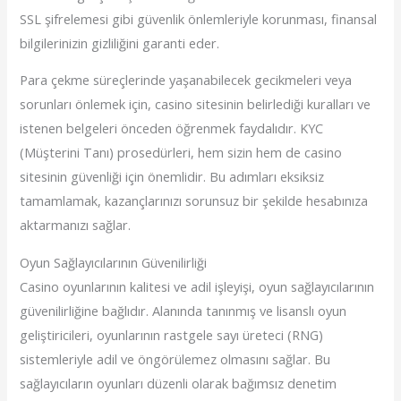
SSL şifrelemesi gibi güvenlik önlemleriyle korunması, finansal
bilgilerinizin gizliliğini garanti eder.
Para çekme süreçlerinde yaşanabilecek gecikmeleri veya
sorunları önlemek için, casino sitesinin belirlediği kuralları ve
istenen belgeleri önceden öğrenmek faydalıdır. KYC
(Müşterini Tanı) prosedürleri, hem sizin hem de casino
sitesinin güvenliği için önemlidir. Bu adımları eksiksiz
tamamlamak, kazançlarınızı sorunsuz bir şekilde hesabınıza
aktarmanızı sağlar.
Oyun Sağlayıcılarının Güvenilirliği
Casino oyunlarının kalitesi ve adil işleyişi, oyun sağlayıcılarının
güvenilirliğine bağlıdır. Alanında tanınmış ve lisanslı oyun
geliştiricileri, oyunlarının rastgele sayı üreteci (RNG)
sistemleriyle adil ve öngörülemez olmasını sağlar. Bu
sağlayıcıların oyunları düzenli olarak bağımsız denetim