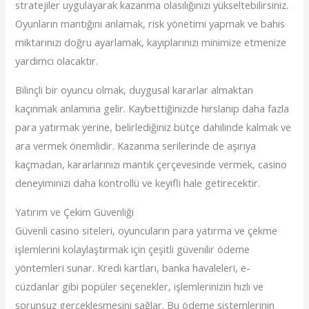
stratejiler uygulayarak kazanma olasılığınızı yükseltebilirsiniz.
Oyunların mantığını anlamak, risk yönetimi yapmak ve bahis
miktarınızı doğru ayarlamak, kayıplarınızı minimize etmenize
yardımcı olacaktır.
Bilinçli bir oyuncu olmak, duygusal kararlar almaktan
kaçınmak anlamına gelir. Kaybettiğinizde hırslanıp daha fazla
para yatırmak yerine, belirlediğiniz bütçe dahilinde kalmak ve
ara vermek önemlidir. Kazanma serilerinde de aşırıya
kaçmadan, kararlarınızı mantık çerçevesinde vermek, casino
deneyiminizi daha kontrollü ve keyifli hale getirecektir.
Yatırım ve Çekim Güvenliği
Güvenli casino siteleri, oyuncuların para yatırma ve çekme
işlemlerini kolaylaştırmak için çeşitli güvenilir ödeme
yöntemleri sunar. Kredi kartları, banka havaleleri, e-
cüzdanlar gibi popüler seçenekler, işlemlerinizin hızlı ve
sorunsuz gerçekleşmesini sağlar. Bu ödeme sistemlerinin