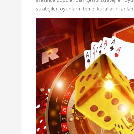
stratejiler, oyunların temel kurallarını anla