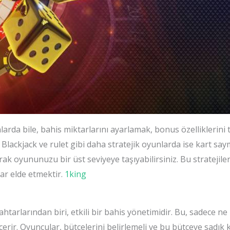
nlarda bile, bahis miktarlarını ayarlamak, bonus özelliklerin
 Blackjack ve rulet gibi daha stratejik oyunlarda ise kart saym
k oyununuzu bir üst seviyeye taşıyabilirsiniz. Bu stratejiler
ar elde etmektir.
1king
arlarından biri, etkili bir bahis yönetimidir. Bu, sadece ne 
erir. Oyuncular, bütçelerini belirlemeli ve bu bütçeye sadık 