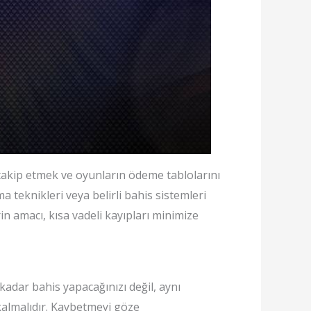
i takip etmek ve oyunların ödeme tablolarını
a teknikleri veya belirli bahis sistemleri
in amacı, kısa vadeli kayıpları minimize
kadar bahis yapacağınızı değil, aynı
kalmalıdır. Kaybetmeyi göze