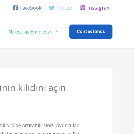
Facebook
Twitter
Instagram
Nuestras Empresas
Contactanos
nin kilidini açın
i ölçüde artırabilirsiniz. Oyuncular
 maksimize etmenize yardımcı olur. Bu