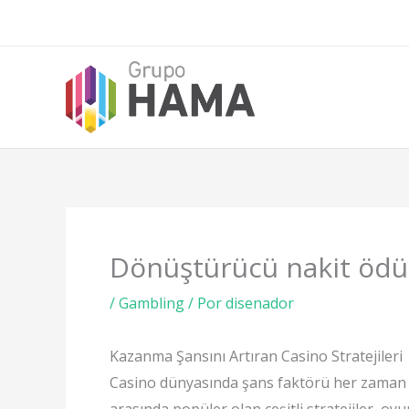
Ir
al
contenido
Dönüştürücü nakit ödülle
/
Gambling
/ Por
disenador
Kazanma Şansını Artıran Casino Stratejileri
Casino dünyasında şans faktörü her zaman öne
arasında popüler olan çeşitli stratejiler, o