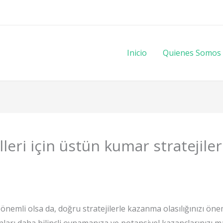
Inicio
Quienes Somos
ri için üstün kumar stratejileri
mli olsa da, doğru stratejilerle kazanma olasılığınızı öneml
yunları daha bilinçli oynamanıza ve potansiyel kazançlarınızı