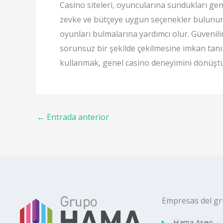
Casino siteleri, oyuncularına sundukları ge
zevke ve bütçeye uygun seçenekler bulunur. B
oyunları bulmalarına yardımcı olur. Güvenil
sorunsuz bir şekilde çekilmesine imkan tanı
kullanmak, genel casino deneyimini dönüştür
←
Entrada anterior
Empresas del g
Hama Aseo