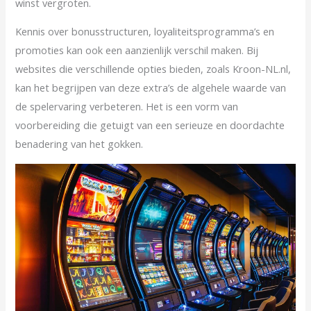
winst vergroten.
Kennis over bonusstructuren, loyaliteitsprogramma’s en
promoties kan ook een aanzienlijk verschil maken. Bij
websites die verschillende opties bieden, zoals Kroon-NL.nl,
kan het begrijpen van deze extra’s de algehele waarde van
de spelervaring verbeteren. Het is een vorm van
voorbereiding die getuigt van een serieuze en doordachte
benadering van het gokken.