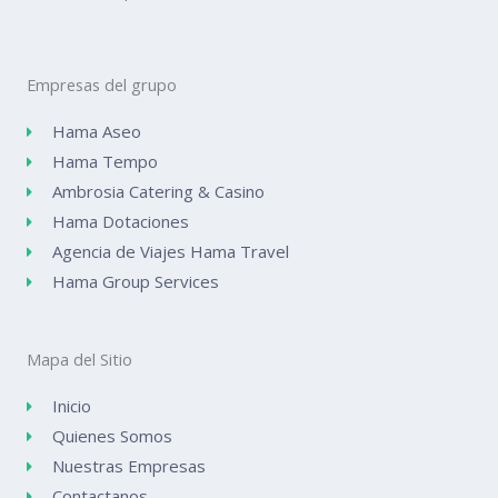
Empresas del grupo
Hama Aseo
Hama Tempo
Ambrosia Catering & Casino
Hama Dotaciones
Agencia de Viajes Hama Travel
Hama Group Services
Mapa del Sitio
Inicio
Quienes Somos
Nuestras Empresas
Contactanos