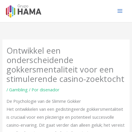
Ir
al
contenido
Ontwikkel een
onderscheidende
gokkersmentaliteit voor een
stimulerende casino-zoektocht
/
Gambling
/ Por
disenador
De Psychologie van de Slimme Gokker
Het ontwikkelen van een gedistingeerde gokkersmentaliteit
is cruciaal voor een plezierige en potentieel succesvolle
casino-ervaring. Dit gaat verder dan alleen geluk; het vereist