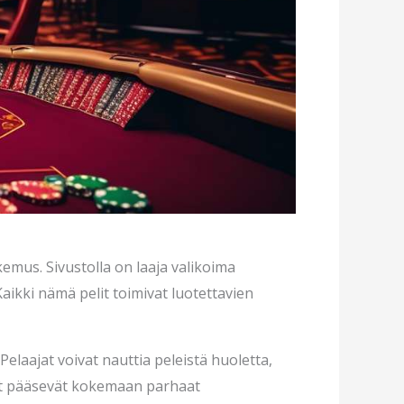
emus. Sivustolla on laaja valikoima
aikki nämä pelit toimivat luotettavien
elaajat voivat nauttia peleistä huoletta,
jat pääsevät kokemaan parhaat