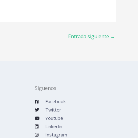
Entrada siguiente
→
Siguenos
Facebook
Twitter
Youtube
Linkedin
Instagram