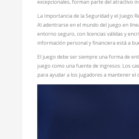
excepcionales, forman parte del atractivo 
La Importancia de la Seguridad y el Juego 
Al adentrarse en el mundo del juego en líne
entorno seguro, con licencias válidas y encr
información personal y financiera está a b
El juego debe ser siempre una forma de entr
juego como una fuente de ingresos. Los cas
para ayudar a los jugadores a mantener el 