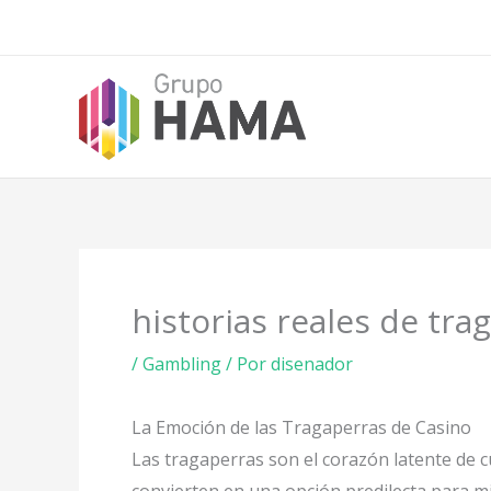
Ir
al
contenido
historias reales de tr
/
Gambling
/ Por
disenador
La Emoción de las Tragaperras de Casino
Las tragaperras son el corazón latente de c
convierten en una opción predilecta para mi