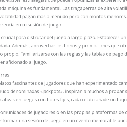
cada máquina es fundamental. Las tragaperras de alta volat
volatilidad pagan más a menudo pero con montos menores. El
rencia en tu sesión de juego.
 crucial para disfrutar del juego a largo plazo. Establecer 
endada. Además, aprovechar los bonos y promociones que of
o propio. Familiarizarse con las reglas y las tablas de pago
er aficionado al juego.
erras
relatos fascinantes de jugadores que han experimentado camb
enudo denominadas «jackpots», inspiran a muchos a probar s
cativas en juegos con botes fijos, cada relato añade un toqu
, comunidades de jugadores o en las propias plataformas de
ansformar una sesión de juego en un evento memorable pued