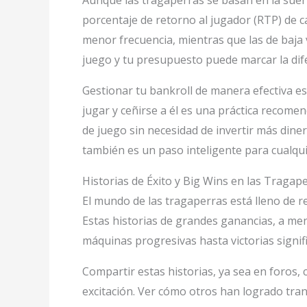
porcentaje de retorno al jugador (RTP) de 
menor frecuencia, mientras que las de baja 
juego y tu presupuesto puede marcar la dife
Gestionar tu bankroll de manera efectiva es
jugar y ceñirse a él es una práctica recom
de juego sin necesidad de invertir más diner
también es un paso inteligente para cualqui
Historias de Éxito y Big Wins en las Tragap
El mundo de las tragaperras está lleno de 
Estas historias de grandes ganancias, a m
máquinas progresivas hasta victorias signifi
Compartir estas historias, ya sea en foros
excitación. Ver cómo otros han logrado tr