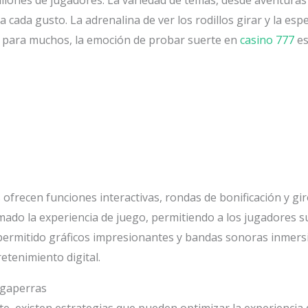
ada gusto. La adrenalina de ver los rodillos girar y la esp
y para muchos, la emoción de probar suerte en
casino 777
es
 ofrecen funciones interactivas, rondas de bonificación y gi
mado la experiencia de juego, permitiendo a los jugadores s
 permitido gráficos impresionantes y bandas sonoras inmersi
etenimiento digital.
agaperras
, existen estrategias que pueden optimizar la experiencia de