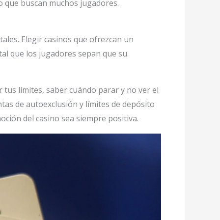
rio que buscan muchos jugadores.
tales. Elegir casinos que ofrezcan un
ital que los jugadores sepan que su
tus límites, saber cuándo parar y no ver el
as de autoexclusión y límites de depósito
ción del casino sea siempre positiva.