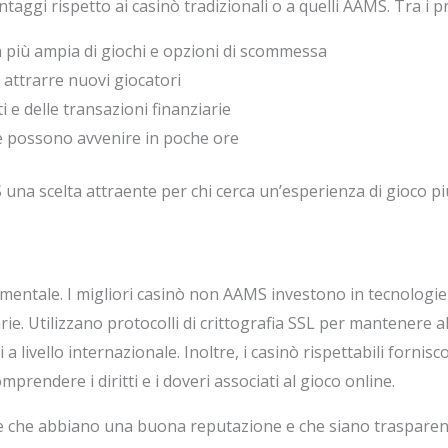
aggi rispetto ai casinò tradizionali o a quelli AAMS. Tra i pr
a più ampia di giochi e opzioni di scommessa
 attrarre nuovi giocatori
i e delle transazioni finanziarie
che possono avvenire in poche ore
a scelta attraente per chi cerca un’esperienza di gioco più 
amentale. I migliori casinò non AAMS investono in tecnologie
arie. Utilizzano protocolli di crittografia SSL per mantenere a
a livello internazionale. Inoltre, i casinò rispettabili fornis
mprendere i diritti e i doveri associati al gioco online.
e che abbiano una buona reputazione e che siano trasparenti