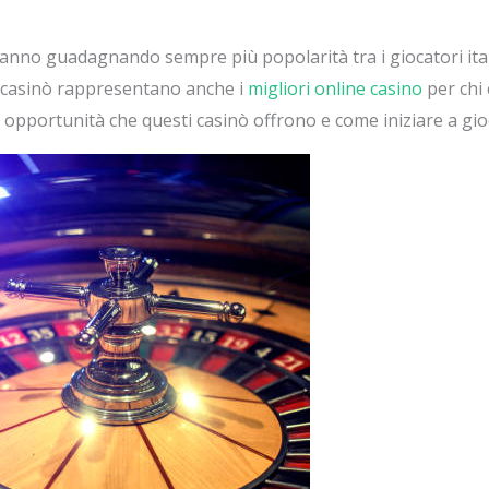
anno guadagnando sempre più popolarità tra i giocatori ita
i casinò rappresentano anche i
migliori online casino
per chi 
 opportunità che questi casinò offrono e come iniziare a gio