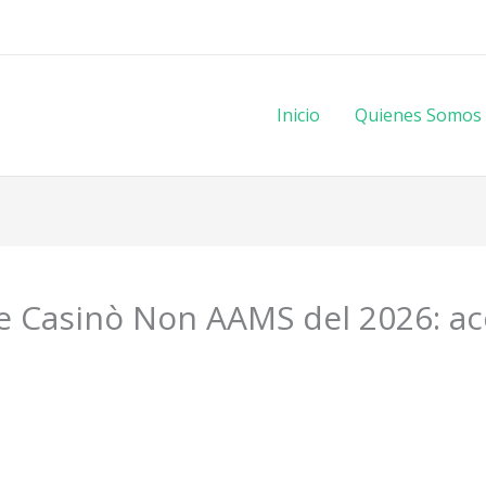
Inicio
Quienes Somos
ne Casinò Non AAMS del 2026: ac