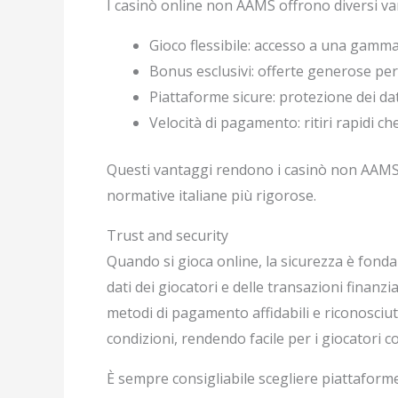
I casinò online non AAMS offrono diversi vant
Gioco flessibile: accesso a una gamm
Bonus esclusivi: offerte generose per
Piattaforme sicure: protezione dei dat
Velocità di pagamento: ritiri rapidi 
Questi vantaggi rendono i casinò non AAMS un
normative italiane più rigorose.
Trust and security
Quando si gioca online, la sicurezza è fond
dati dei giocatori e delle transazioni finanzi
metodi di pagamento affidabili e riconosciuti 
condizioni, rendendo facile per i giocatori co
È sempre consigliabile scegliere piattaform