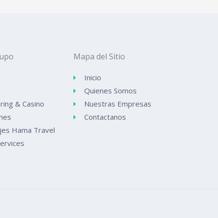
rupo
Mapa del Sitio
Inicio
Quienes Somos
ring & Casino
Nuestras Empresas
nes
Contactanos
ajes Hama Travel
ervices