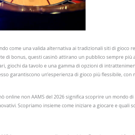
o come una valida alternativa ai tradizionali siti di gioco re
rte di bonus, questi casinò attirano un pubblico sempre più am
lari, giochi da tavolo e una gamma di opzioni di intrattenim
sso garantiscono un’esperienza di gioco più flessibile, con
sinò online non AAMS del 2026 significa scoprire un mondo di
novativi. Scopriamo insieme come iniziare a giocare e quali so