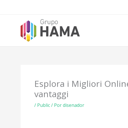
Ir
al
contenido
Esplora i Migliori Onli
vantaggi
/
Public
/ Por
disenador