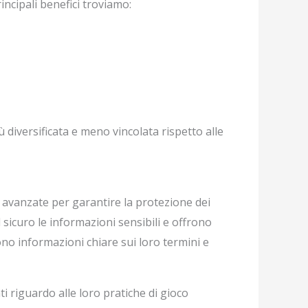
incipali benefici troviamo:
diversificata e meno vincolata rispetto alle
 avanzate per garantire la protezione dei
l sicuro le informazioni sensibili e offrono
cono informazioni chiare sui loro termini e
 riguardo alle loro pratiche di gioco