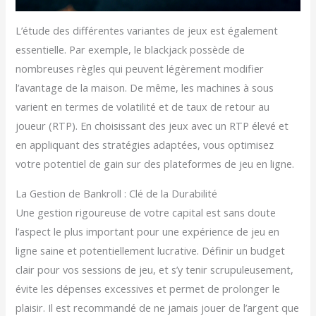
L’étude des différentes variantes de jeux est également
essentielle. Par exemple, le blackjack possède de
nombreuses règles qui peuvent légèrement modifier
l’avantage de la maison. De même, les machines à sous
varient en termes de volatilité et de taux de retour au
joueur (RTP). En choisissant des jeux avec un RTP élevé et
en appliquant des stratégies adaptées, vous optimisez
votre potentiel de gain sur des plateformes de jeu en ligne.
La Gestion de Bankroll : Clé de la Durabilité
Une gestion rigoureuse de votre capital est sans doute
l’aspect le plus important pour une expérience de jeu en
ligne saine et potentiellement lucrative. Définir un budget
clair pour vos sessions de jeu, et s’y tenir scrupuleusement,
évite les dépenses excessives et permet de prolonger le
plaisir. Il est recommandé de ne jamais jouer de l’argent que