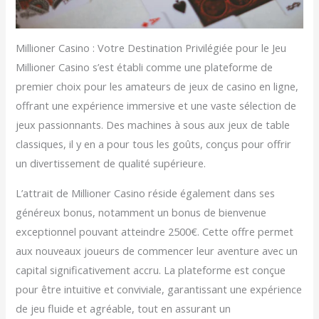
Millioner Casino : Votre Destination Privilégiée pour le Jeu
Millioner Casino s’est établi comme une plateforme de
premier choix pour les amateurs de jeux de casino en ligne,
offrant une expérience immersive et une vaste sélection de
jeux passionnants. Des machines à sous aux jeux de table
classiques, il y en a pour tous les goûts, conçus pour offrir
un divertissement de qualité supérieure.
L’attrait de Millioner Casino réside également dans ses
généreux bonus, notamment un bonus de bienvenue
exceptionnel pouvant atteindre 2500€. Cette offre permet
aux nouveaux joueurs de commencer leur aventure avec un
capital significativement accru. La plateforme est conçue
pour être intuitive et conviviale, garantissant une expérience
de jeu fluide et agréable, tout en assurant un