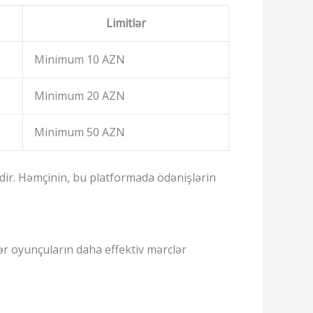
Limitlər
Minimum 10 AZN
Minimum 20 AZN
Minimum 50 AZN
 edir. Həmçinin, bu platformada ödənişlərin
ər oyunçuların daha effektiv mərclər