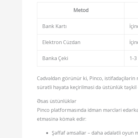
Metod
Bank Kartı
İçi
Elektron Cüzdan
İçi
Banka Çeki
1-3
Cədvəldən görünür ki, Pinco, istifadəçilərin
sürətli həyata keçirilməsi də üstünlük təşkil 
Əsas üstünlüklər
Pinco platformasında idman mərcləri edərkən
etməsinə kömək edir:
Şəffaf əmsallar – daha ədalətli oyun 