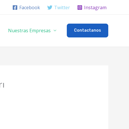
Facebook
Twitter
Instagram
Nuestras Empresas
Contactanos
rı