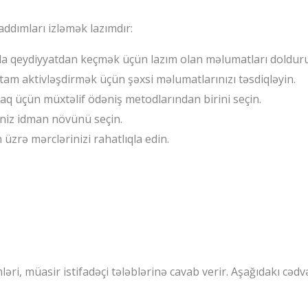
ddımları izləmək lazımdır:
a qeydiyyatdan keçmək üçün lazım olan məlumatları doldur
tam aktivləşdirmək üçün şəxsi məlumatlarınızı təsdiqləyin.
aq üçün müxtəlif ödəniş metodlarından birini seçin.
iniz idman növünü seçin.
üzrə mərclərinizi rahatlıqla edin.
əri, müasir istifadəçi tələblərinə cavab verir. Aşağıdakı cədvə