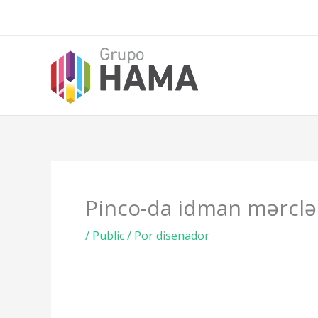
Ir
al
contenido
Pinco-da idman mərclər
/
Public
/ Por
disenador