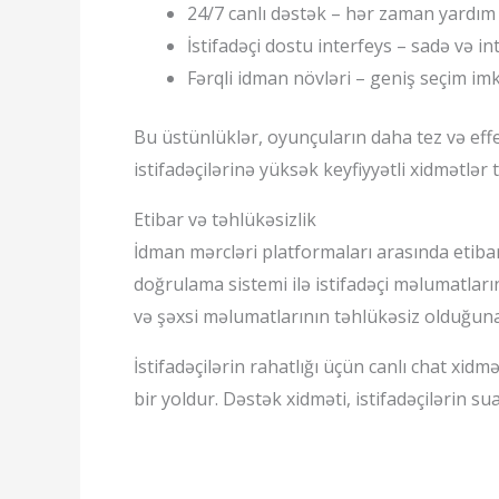
24/7 canlı dəstək – hər zaman yardı
İstifadəçi dostu interfeys – sadə və in
Fərqli idman növləri – geniş seçim im
Bu üstünlüklər, oyunçuların daha tez və eff
istifadəçilərinə yüksək keyfiyyətli xidmətlər 
Etibar və təhlükəsizlik
İdman mərcləri platformaları arasında etibar 
doğrulama sistemi ilə istifadəçi məlumatları
və şəxsi məlumatlarının təhlükəsiz olduğun
İstifadəçilərin rahatlığı üçün canlı chat xi
bir yoldur. Dəstək xidməti, istifadəçilərin sua