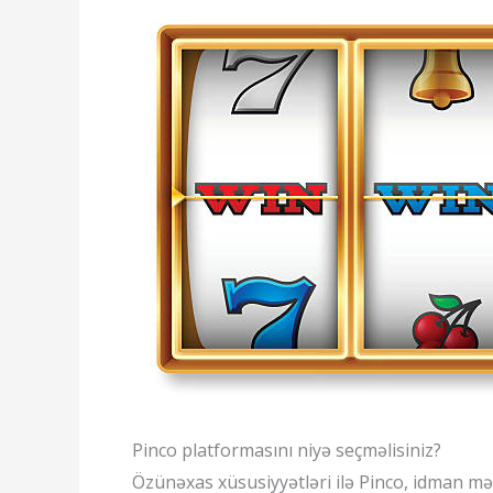
Pinco platformasını niyə seçməlisiniz?
Özünəxas xüsusiyyətləri ilə Pinco, idman mər