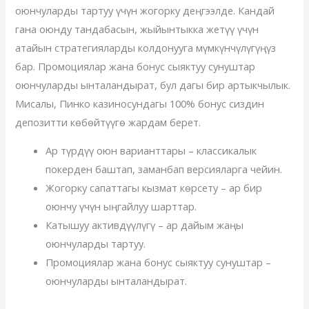
оюнчуларды тартуу үчүн жогорку деңгээлде. Кандай
гана оюнду тандабасын, жыйынтыкка жетүү үчүн
атайын стратегияларды колдонууга мүмкүнчүлүгүңүз
бар. Промоциялар жана бонус сыяктуу сунуштар
оюнчуларды ынталандырат, бул дагы бир артыкчылык.
Мисалы, Пинко казиносундагы 100% бонус сиздин
депозитти көбөйтүүгө жардам берет.
Ар түрдүү оюн варианттары – классикалык
покерден баштап, заманбап версияларга чейин.
Жогорку сапаттагы кызмат көрсету – ар бир
оюнчу үчүн ыңгайлуу шарттар.
Катышуу активдүүлүгү – ар дайым жаңы
оюнчуларды тартуу.
Промоциялар жана бонус сыяктуу сунуштар –
оюнчуларды ынталандырат.