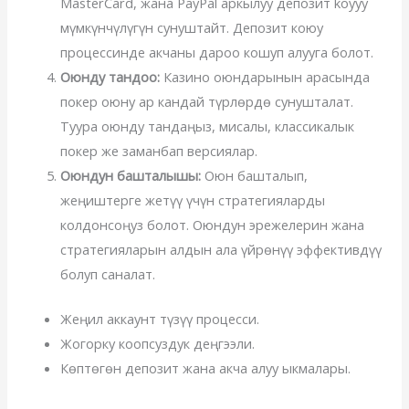
MasterCard, жана PayPal аркылуу депозит koyуу
мүмкүнчүлүгүн сунуштайт. Депозит коюу
процессинде акчаны дароо кошуп алууга болот.
Оюнду тандоо:
Казино оюндарынын арасында
покер оюну ар кандай түрлөрдө сунушталат.
Туура оюнду тандаңыз, мисалы, классикалык
покер же заманбап версиялар.
Оюндун башталышы:
Оюн башталып,
жеңиштерге жетүү үчүн стратегияларды
колдонсоңуз болот. Оюндун эрежелерин жана
стратегияларын алдын ала үйрөнүү эффективдүү
болуп саналат.
Жеңил аккаунт түзүү процесси.
Жогорку коопсуздук деңгээли.
Көптөгөн депозит жана акча алуу ыкмалары.