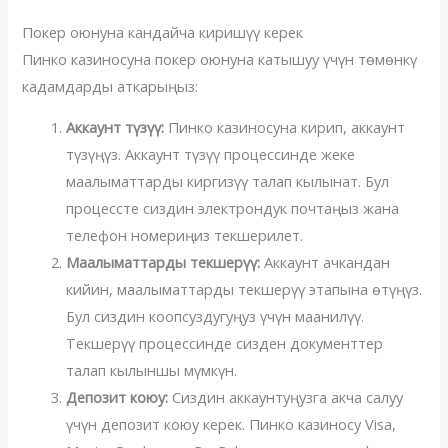
Покер оюнуна кандайча киришүү керек
Пинко казиносуна покер оюнуна катышуу үчүн төмөнкү
кадамдарды аткарыңыз:
Аккаунт түзүү:
Пинко казиносуна кирип, аккаунт
түзүңүз. Аккаунт түзүү процессинде жеке
маалыматтарды киргизүү талап кылынат. Бул
процессте сиздин электрондук почтаңыз жана
телефон номериңиз текшерилет.
Маалыматтарды текшерүү:
Аккаунт ачкандан
кийин, маалыматтарды текшерүү этапына өтүңүз.
Бул сиздин коопсуздугуңуз үчүн маанилүү.
Текшерүү процессинде сизден документтер
талап кылыншы мүмкүн.
Депозит коюу:
Сиздин аккаунтуңузга акча салуу
үчүн депозит коюу керек. Пинко казиносу Visa,