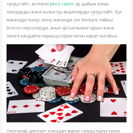
сунуштайт, анткени
pinco casino
ар дайым жаңы
оюндарды жана кызыктуу акцияларды сунуштайт. Бул
макалада покер оюну жөнүндө сиз билүүгө тийиш
болгон нерселерди, анын артыкчылыктарын жана
оюнга кандайча киришүү керектигин карап чыгабыз.
Оюнчулар депозит коюудан мурун салыштыруу керек