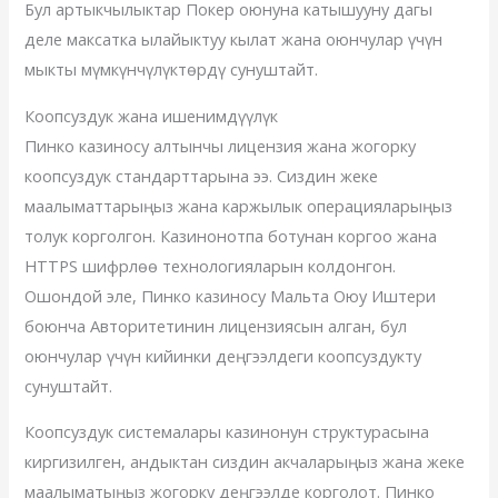
Бул артыкчылыктар Покер оюнуна катышууну дагы
деле максатка ылайыктуу кылат жана оюнчулар үчүн
мыкты мүмкүнчүлүктөрдү сунуштайт.
Коопсуздук жана ишенимдүүлүк
Пинко казиносу алтынчы лицензия жана жогорку
коопсуздук стандарттарына ээ. Сиздин жеке
маалыматтарыңыз жана каржылык операцияларыңыз
толук корголгон. Казинонотпа ботунан коргоо жана
HTTPS шифрлөө технологияларын колдонгон.
Ошондой эле, Пинко казиносу Мальта Оюу Иштери
боюнча Авторитетинин лицензиясын алган, бул
оюнчулар үчүн кийинки деңгээлдеги коопсуздукту
сунуштайт.
Коопсуздук системалары казинонун структурасына
киргизилген, андыктан сиздин акчаларыңыз жана жеке
маалыматыңыз жогорку деңгээлде корголот. Пинко