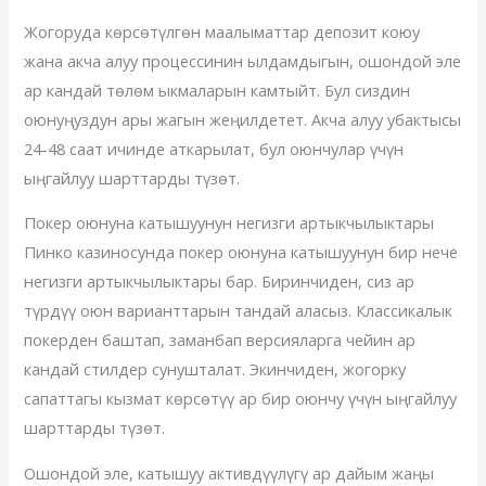
Жогоруда көрсөтүлгөн маалыматтар депозит коюу
жана акча алуу процессинин ылдамдыгын, ошондой эле
ар кандай төлөм ыкмаларын камтыйт. Бул сиздин
оюнуңуздун ары жагын жеңилдетет. Акча алуу убактысы
24-48 саат ичинде аткарылат, бул оюнчулар үчүн
ыңгайлуу шарттарды түзөт.
Покер оюнуна катышуунун негизги артыкчылыктары
Пинко казиносунда покер оюнуна катышуунун бир нече
негизги артыкчылыктары бар. Биринчиден, сиз ар
түрдүү оюн варианттарын тандай аласыз. Классикалык
покерден баштап, заманбап версияларга чейин ар
кандай стилдер сунушталат. Экинчиден, жогорку
сапаттагы кызмат көрсөтүү ар бир оюнчу үчүн ыңгайлуу
шарттарды түзөт.
Ошондой эле, катышуу активдүүлүгү ар дайым жаңы