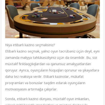
Niyə etibarlı kazino seçməlisiniz?
Etibarlı kazino seçmək, yalnız oyun təcrübəniz üçün deyil, eyni
zamanda maliyyə təhlükəsizliyiniz üçün də önəmlidir. Bu, sizi
müxtəlif fırıldaqçılıqlardan və qanunsuz əməliyyatlardan
qoruyur. Ayrıca, oyunçuların hüquqları qorunur və şikayətlərə
daha tez reaksiya verilir. Etibarlı kazinolar, mükafat
proqramları və bonuslar təqdim edərək oyunçuların
motivasiyasını artırmağa çalışırlar.
Sonda, etibarlı kazino dünyası, müxtəlif oyun imkanları,