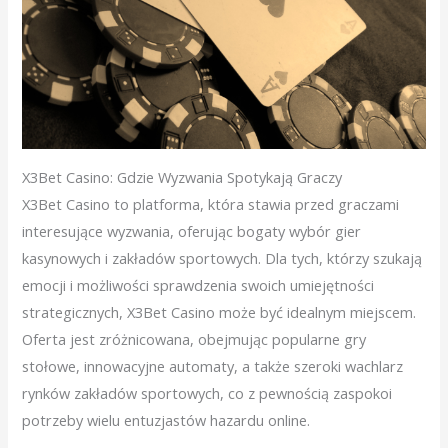
X3Bet Casino: Gdzie Wyzwania Spotykają Graczy
X3Bet Casino to platforma, która stawia przed graczami
interesujące wyzwania, oferując bogaty wybór gier
kasynowych i zakładów sportowych. Dla tych, którzy szukają
emocji i możliwości sprawdzenia swoich umiejętności
strategicznych, X3Bet Casino może być idealnym miejscem.
Oferta jest zróżnicowana, obejmując popularne gry
stołowe, innowacyjne automaty, a także szeroki wachlarz
rynków zakładów sportowych, co z pewnością zaspokoi
potrzeby wielu entuzjastów hazardu online.