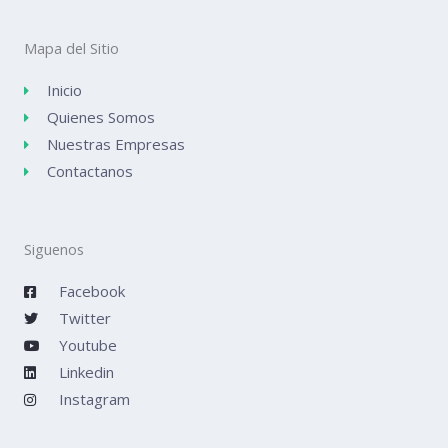
Mapa del Sitio
Inicio
Quienes Somos
Nuestras Empresas
Contactanos
Siguenos
Facebook
Twitter
Youtube
Linkedin
Instagram