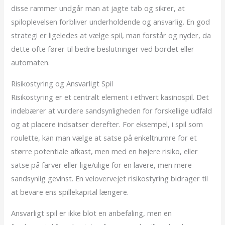
disse rammer undgår man at jagte tab og sikrer, at
spiloplevelsen forbliver underholdende og ansvarlig. En god
strategi er ligeledes at vælge spil, man forstår og nyder, da
dette ofte fører til bedre beslutninger ved bordet eller
automaten.
Risikostyring og Ansvarligt Spil
Risikostyring er et centralt element i ethvert kasinospil. Det
indebærer at vurdere sandsynligheden for forskellige udfald
og at placere indsatser derefter. For eksempel, i spil som
roulette, kan man vælge at satse på enkeltnumre for et
større potentiale afkast, men med en højere risiko, eller
satse på farver eller lige/ulige for en lavere, men mere
sandsynlig gevinst. En velovervejet risikostyring bidrager til
at bevare ens spillekapital længere.
Ansvarligt spil er ikke blot en anbefaling, men en