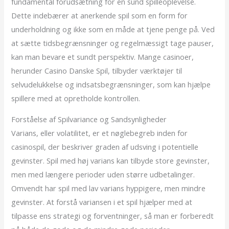
fundamental forudsætning for en sund spilleoplevelse.
Dette indebærer at anerkende spil som en form for
underholdning og ikke som en måde at tjene penge på. Ved
at sætte tidsbegrænsninger og regelmæssigt tage pauser,
kan man bevare et sundt perspektiv. Mange casinoer,
herunder Casino Danske Spil, tilbyder værktøjer til
selvudelukkelse og indsatsbegrænsninger, som kan hjælpe
spillere med at opretholde kontrollen.
Forståelse af Spilvariance og Sandsynligheder
Varians, eller volatilitet, er et nøglebegreb inden for
casinospil, der beskriver graden af udsving i potentielle
gevinster. Spil med høj varians kan tilbyde store gevinster,
men med længere perioder uden større udbetalinger.
Omvendt har spil med lav varians hyppigere, men mindre
gevinster. At forstå variansen i et spil hjælper med at
tilpasse ens strategi og forventninger, så man er forberedt