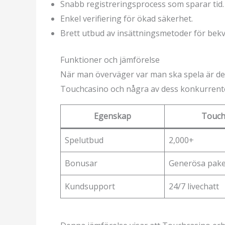
Snabb registreringsprocess som sparar tid.
Enkel verifiering för ökad säkerhet.
Brett utbud av insättningsmetoder för bekv
Funktioner och jämförelse
När man överväger var man ska spela är det 
Touchcasino och några av dess konkurrent
Egenskap
Touch
Spelutbud
2,000+
Bonusar
Generösa pake
Kundsupport
24/7 livechatt