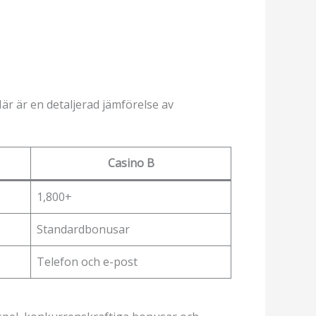
är är en detaljerad jämförelse av
Casino B
1,800+
Standardbonusar
Telefon och e-post