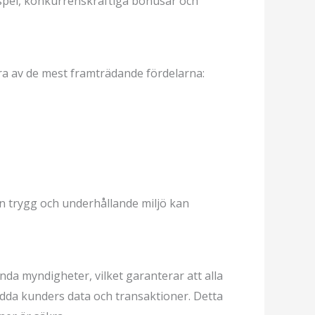
 spel, konkurrenskraftiga bonusar och
gra av de mest framträdande fördelarna:
en trygg och underhållande miljö kan
nda myndigheter, vilket garanterar att alla
dda kunders data och transaktioner. Detta