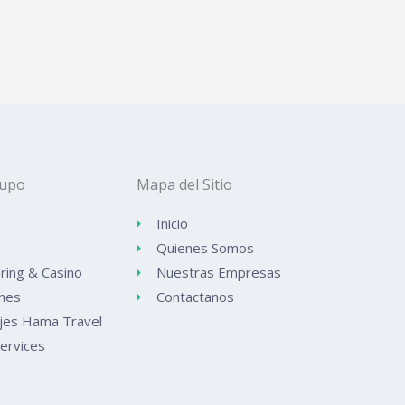
rupo
Mapa del Sitio
Inicio
Quienes Somos
ring & Casino
Nuestras Empresas
nes
Contactanos
ajes Hama Travel
ervices