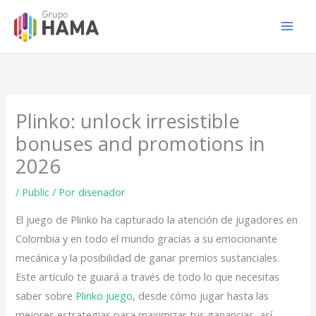
Ir
al
contenido
Plinko: unlock irresistible
bonuses and promotions in
2026
/
Public
/ Por
disenador
El juego de Plinko ha capturado la atención de jugadores en
Colombia y en todo el mundo gracias a su emocionante
mecánica y la posibilidad de ganar premios sustanciales.
Este artículo te guiará a través de todo lo que necesitas
saber sobre
Plinko juego
, desde cómo jugar hasta las
mejores estrategias para maximizar tus ganancias, así