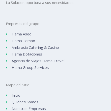
La Solucion oportuna a sus necesidades.
Empresas del grupo
Hama Aseo
Hama Tempo
Ambrosia Catering & Casino
Hama Dotaciones
Agencia de Viajes Hama Travel
Hama Group Services
Mapa del Sitio
Inicio
Quienes Somos
Nuestras Empresas