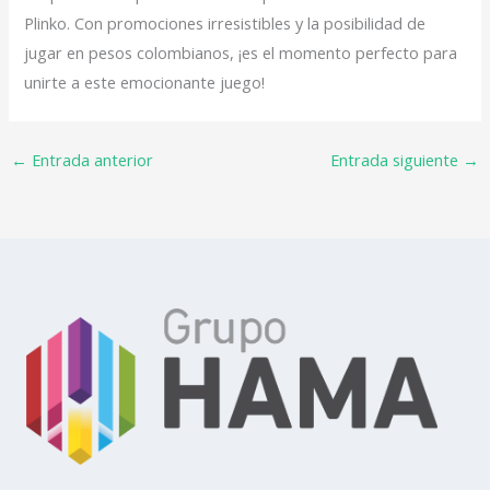
Plinko. Con promociones irresistibles y la posibilidad de
jugar en pesos colombianos, ¡es el momento perfecto para
unirte a este emocionante juego!
←
Entrada anterior
Entrada siguiente
→