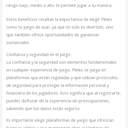
riesgo bajo, medio o alto te permite jugar a tu manera.
Estos beneficios resaltan la importancia de elegir Plinko
como tu juego de azar, ya que no solo es divertido, sino
que también ofrece oportunidades de ganancias
sustanciales.
Confianza y seguridad en el juego
La confianza y la seguridad son elementos fundamentales
en cualquier experiencia de juego. Plinko se juega en
plataformas que están reguladas y que utilizan protocolos
de seguridad para proteger la información personal y
financiera de los jugadores. Esto significa que al registrarte,
puedes disfrutar de la experiencia sin preocupaciones,
sabiendo que tus datos están seguros.
Es importante elegir plataformas de juego que ofrezcan
licencias válidas y que mantengan altos estándares de