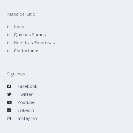
Mapa del Sitio
Inicio
Quienes Somos
Nuestras Empresas
Contactanos
Siguenos
Facebook
Twitter
Youtube
Linkedin
Instagram