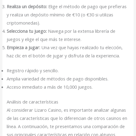
Realiza un depósito:
Elige el método de pago que prefieras
y realiza un depósito mínimo de €10 (o €30 si utilizas
criptomonedas).
Selecciona tu juego:
Navega por la extensa librería de
juegos y elige el que más te interese.
Empieza a jugar:
Una vez que hayas realizado tu elección,
haz clic en el botón de jugar y disfruta de la experiencia.
Registro rápido y sencillo.
Amplia variedad de métodos de pago disponibles.
Acceso inmediato a más de 10,000 juegos.
Análisis de características
Al considerar Lizaro Casino, es importante analizar algunas
de las características que lo diferencian de otros casinos en
línea. A continuación, te presentamos una comparación de
sus principales características en relación con algunos