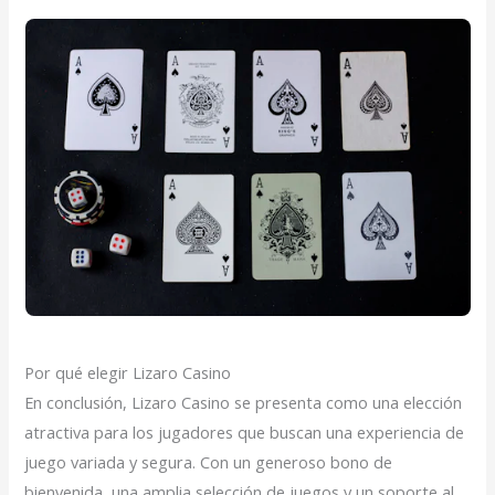
Por qué elegir Lizaro Casino
En conclusión, Lizaro Casino se presenta como una elección
atractiva para los jugadores que buscan una experiencia de
juego variada y segura. Con un generoso bono de
bienvenida, una amplia selección de juegos y un soporte al