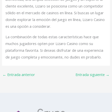
cliente excelente, Lizaro se posiciona como un competidor
sólido en el mercado de casinos en línea. Si buscas un lugar
donde explorar la emoción del juego en línea, Lizaro Casino
es una opción a considerar.
La combinación de todas estas características hace que
muchos jugadores opten por Lizaro Casino como su
plataforma favorita. Si deseas disfrutar de una experiencia
de juego completa y emocionante, no dudes en probarlo.
←
Entrada anterior
Entrada siguiente
→