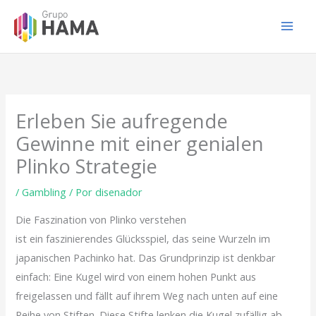
Ir
al
contenido
Erleben Sie aufregende
Gewinne mit einer genialen
Plinko Strategie
/
Gambling
/ Por
disenador
Die Faszination von Plinko verstehen
ist ein faszinierendes Glücksspiel, das seine Wurzeln im
japanischen Pachinko hat. Das Grundprinzip ist denkbar
einfach: Eine Kugel wird von einem hohen Punkt aus
freigelassen und fällt auf ihrem Weg nach unten auf eine
Reihe von Stiften. Diese Stifte lenken die Kugel zufällig ab,