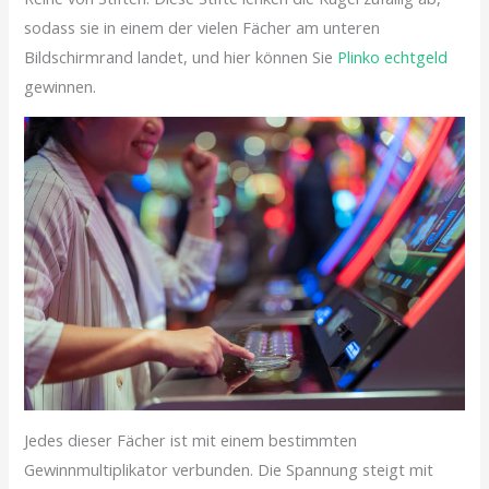
sodass sie in einem der vielen Fächer am unteren
Bildschirmrand landet, und hier können Sie
Plinko echtgeld
gewinnen.
Jedes dieser Fächer ist mit einem bestimmten
Gewinnmultiplikator verbunden. Die Spannung steigt mit