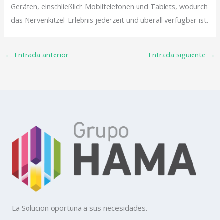
Geräten, einschließlich Mobiltelefonen und Tablets, wodurch
das Nervenkitzel-Erlebnis jederzeit und überall verfügbar ist.
←
Entrada anterior
Entrada siguiente
→
La Solucion oportuna a sus necesidades.