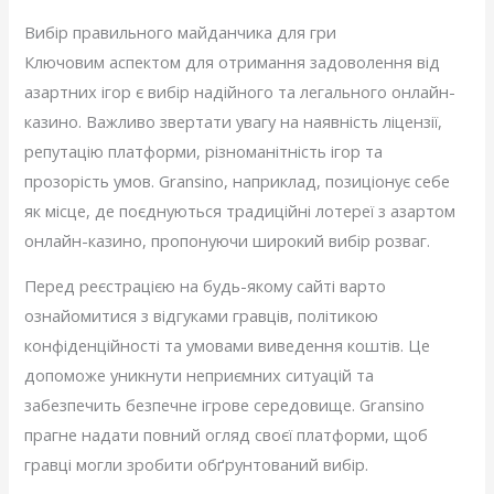
Вибір правильного майданчика для гри
Ключовим аспектом для отримання задоволення від
азартних ігор є вибір надійного та легального онлайн-
казино. Важливо звертати увагу на наявність ліцензії,
репутацію платформи, різноманітність ігор та
прозорість умов. Gransino, наприклад, позиціонує себе
як місце, де поєднуються традиційні лотереї з азартом
онлайн-казино, пропонуючи широкий вибір розваг.
Перед реєстрацією на будь-якому сайті варто
ознайомитися з відгуками гравців, політикою
конфіденційності та умовами виведення коштів. Це
допоможе уникнути неприємних ситуацій та
забезпечить безпечне ігрове середовище. Gransino
прагне надати повний огляд своєї платформи, щоб
гравці могли зробити обґрунтований вибір.