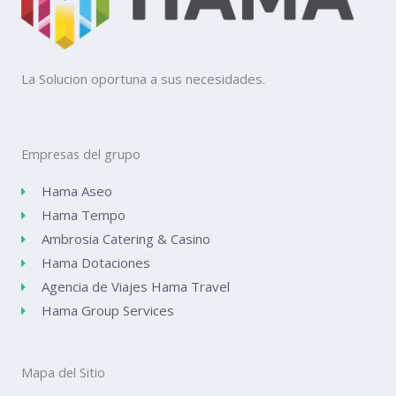
La Solucion oportuna a sus necesidades.
Empresas del grupo
Hama Aseo
Hama Tempo
Ambrosia Catering & Casino
Hama Dotaciones
Agencia de Viajes Hama Travel
Hama Group Services
Mapa del Sitio