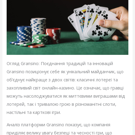
Огляд Gransino: Поєднання традицій та інновацій
Gransino позиціонує себе як унікальний майданчик, що
об’єднує найкраще з двох світів: класичні лотереї та
захопливий світ онлайн-казино. Це означає, що гравці
можуть насолоджуватися як миттєвими виграшами від
лотерей, так і тривалою грою в різноманітні слоти,
настільні та карткові ігри.
Аналіз платформи Gransino показує, що компанія
приділяє велику увагу безпеці та чесності гри, що