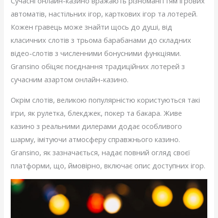
Сучасні онлайн-казино вражають різноманіттям ігрових
автоматів, настільних ігор, карткових ігор та лотерей.
Кожен гравець може знайти щось до душі, від
класичних слотів з трьома барабанами до складних
відео-слотів з численними бонусними функціями.
Gransino обіцяє поєднання традиційних лотерей з
сучасним азартом онлайн-казино.
Окрім слотів, великою популярністю користуються такі
ігри, як рулетка, блекджек, покер та бакара. Живе
казино з реальними дилерами додає особливого
шарму, імітуючи атмосферу справжнього казино.
Gransino, як зазначається, надає повний огляд своєї
платформи, що, ймовірно, включає опис доступних ігор.