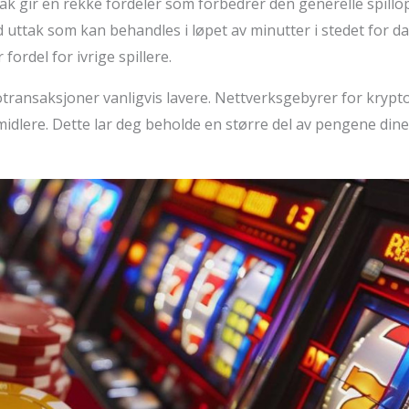
ak gir en rekke fordeler som forbedrer den generelle spill
ttak som kan behandles i løpet av minutter i stedet for dage
ordel for ivrige spillere.
yptotransaksjoner vanligvis lavere. Nettverksgebyrer for kry
idlere. Dette lar deg beholde en større del av pengene dine,