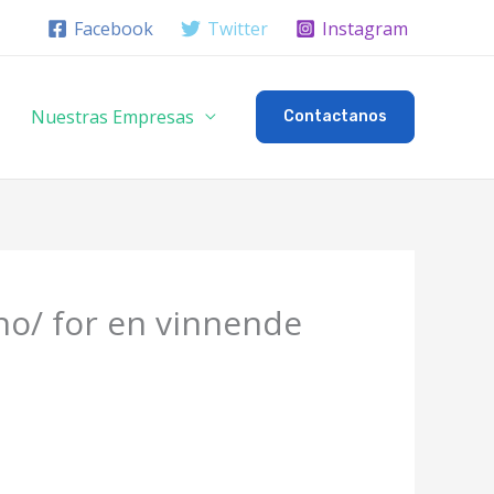
Facebook
Twitter
Instagram
Nuestras Empresas
Contactanos
.no/ for en vinnende