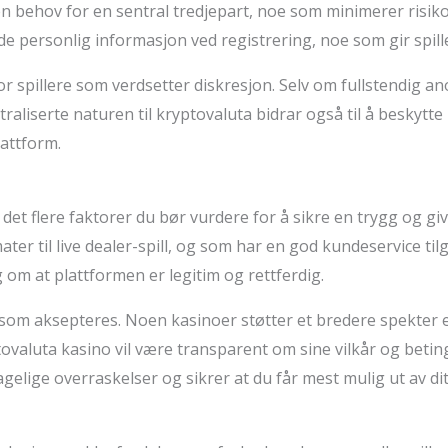
en behov for en sentral tredjepart, noe som minimerer risik
de personlig informasjon ved registrering, noe som gir spil
 spillere som verdsetter diskresjon. Selv om fullstendig anon
traliserte naturen til kryptovaluta bidrar også til å beskyt
lattform.
 det flere faktorer du bør vurdere for å sikre en trygg og g
omater til live dealer-spill, og som har en god kundeservice til
g om at plattformen er legitim og rettferdig.
 som aksepteres. Noen kasinoer støtter et bredere spekter
ovaluta kasino vil være transparent om sine vilkår og beting
lige overraskelser og sikrer at du får mest mulig ut av ditt