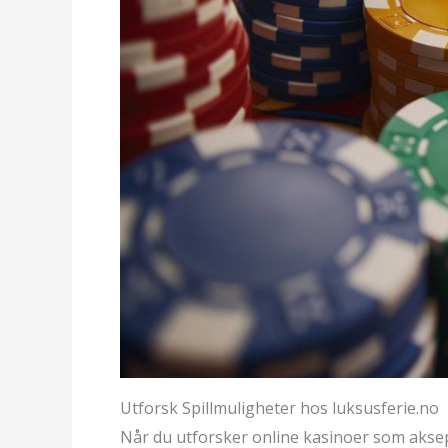
Utforsk Spillmuligheter hos luksusferie.no
Når du utforsker online kasinoer som aksepte