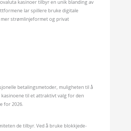
ovaluta kasinoer tilbyr en unik blanding av
tformene lar spillere bruke digitale
n mer strømlinjeformet og privat
jonelle betalingsmetoder, muligheten til å
asinoene til et attraktivt valg for den
e for 2026.
teten de tilbyr. Ved å bruke blokkjede-