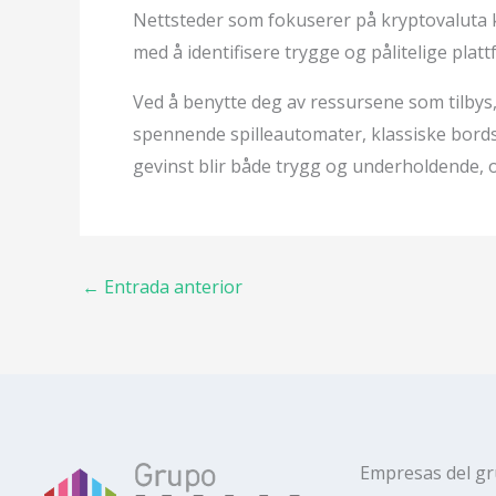
Nettsteder som fokuserer på kryptovaluta k
med å identifisere trygge og pålitelige plat
Ved å benytte deg av ressursene som tilbys, 
spennende spilleautomater, klassiske bordspil
gevinst blir både trygg og underholdende, o
←
Entrada anterior
Empresas del g