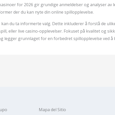
asinoer for 2026 gir grundige anmeldelser og analyser av le
tformer der du kan nyte din online spillopplevelse.
kan du ta informerte valg. Dette inkluderer å forstå de ulike
l, eller live casino-opplevelser. Fokuset på kvalitet og sikker
g legger grunnlaget for en forbedret spillopplevelse ved å 
rupo
Mapa del Sitio