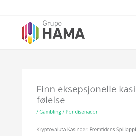
Ir
al
contenido
Finn eksepsjonelle kasi
følelse
/
Gambling
/ Por
disenador
Kryptovaluta Kasinoer: Fremtidens Spillopp