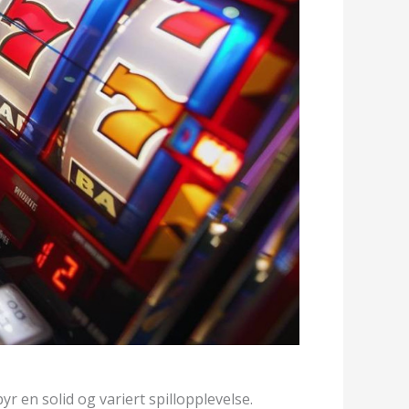
r en solid og variert spillopplevelse.