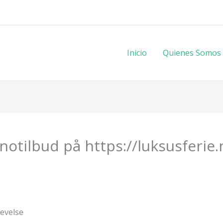
Inicio
Quienes Somos
notilbud på https://luksusferie
levelse