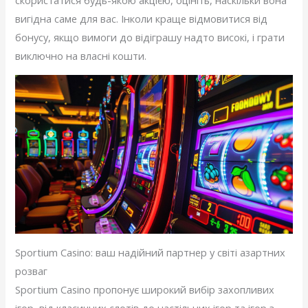
вигідна саме для вас. Інколи краще відмовитися від
бонусу, якщо вимоги до відіграшу надто високі, і грати
виключно на власні кошти.
Sportium Casino: ваш надійний партнер у світі азартних
розваг
Sportium Casino пропонує широкий вибір захопливих