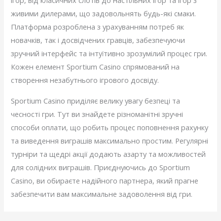
ігор, від класичних слотів до настільних ігор та ігор з
живими дилерами, що задовольнять будь-які смаки.
Платформа розроблена з урахуванням потреб як
новачків, так і досвідчених гравців, забезпечуючи
зручний інтерфейс та інтуїтивно зрозумілий процес гри.
Кожен елемент Sportium Casino спрямований на
створення незабутнього ігрового досвіду.
Sportium Casino приділяє велику увагу безпеці та
чесності гри. Тут ви знайдете різноманітні зручні
способи оплати, що робить процес поповнення рахунку
та виведення виграшів максимально простим. Регулярні
турніри та щедрі акції додають азарту та можливостей
для солідних виграшів. Приєднуючись до Sportium
Casino, ви обираєте надійного партнера, який прагне
забезпечити вам максимальне задоволення від гри.