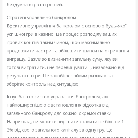
бездумна втрата грошей.
Стратегії управління банкролом
Ефективне управління банкролом є основою будь-якої
успішної гри в казино. Це процес розподілу ваших
ігрових коштів таким чином, щоб максимально
продовжити час гри та збільшити шанси на отримання
виграшу. Важливо визначити загальну суму, яку ви
готові витратити, і не перевищувати її, незалежно від
результатів гри. Це запобігає зайвим ризикам та
зберігає контроль над ситуацією.
Існує багато систем управління банкролом, але
найпоширенішою є встановлення відсотка від
загального банкролу для кожної окремої ставки.
Наприклад, ви можете вирішити ставити не більше 1-
2% від свого загального капіталу за одну гру. Це