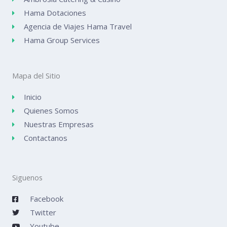
Hama Dotaciones
Agencia de Viajes Hama Travel
Hama Group Services
Mapa del Sitio
Inicio
Quienes Somos
Nuestras Empresas
Contactanos
Siguenos
Facebook
Twitter
Youtube