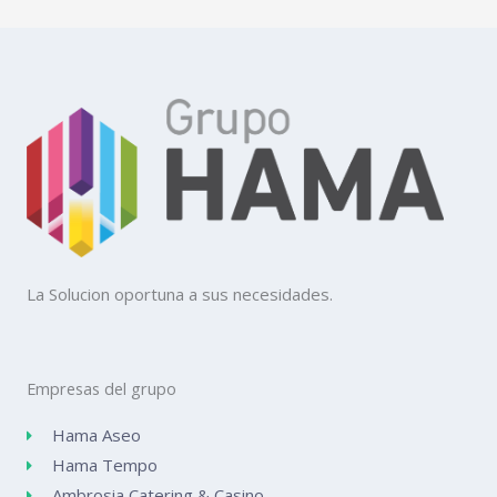
La Solucion oportuna a sus necesidades.
Empresas del grupo
Hama Aseo
Hama Tempo
Ambrosia Catering & Casino