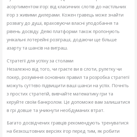
асортиментом ігор: від класичних слотів до настільних
ігор з живими дилерами. Кожен гравець може знайти
розвагу до душі, враховуючи власні уподобання та
рівень досвіду. Деякі платформи також пропонують
унікальні лотерейні розіграші, додаючи ще більше
азарту та шансів на виграш.
Стратегії для успіху за столами
Незалежно від того, чи граєте ви в слоти, рулетку чи
покер, розуміння основних правил та розробка стратегії
можуть суттєво підвищити ваші шанси на успіх. Почніть
з простих стратегій, вивчайте математику гри та
керуйте своїм банкролом. Це допоможе вам залишатися
в грі довше та уникнути необдуманих втрат.
Багато досвідчених гравців рекомендують тренуватися
на безкоштовних версіях ігор перед тим, як робити