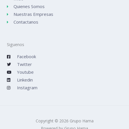
Quienes Somos
Nuestras Empresas
Contactanos
Siguenos
Facebook
Twitter
Youtube
Linkedin
Instagram
Copyright © 2026 Grupo Hama
Powered by Grupo Hama