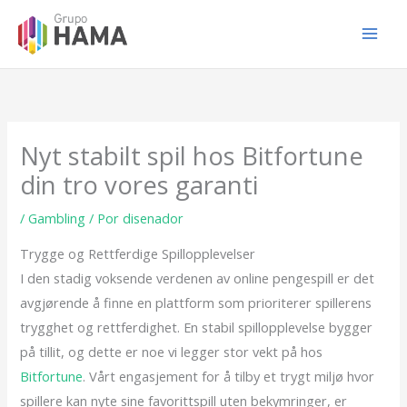
Ir
al
contenido
Nyt stabilt spil hos Bitfortune
din tro vores garanti
/
Gambling
/ Por
disenador
Trygge og Rettferdige Spillopplevelser
I den stadig voksende verdenen av online pengespill er det
avgjørende å finne en plattform som prioriterer spillerens
trygghet og rettferdighet. En stabil spillopplevelse bygger
på tillit, og dette er noe vi legger stor vekt på hos
Bitfortune
. Vårt engasjement for å tilby et trygt miljø hvor
spillere kan nyte sine favorittspill uten bekymringer, er