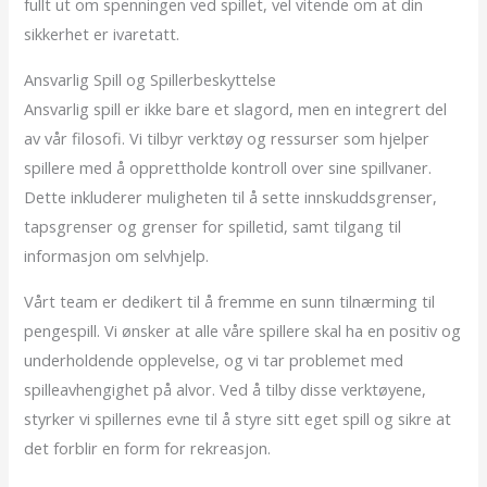
fullt ut om spenningen ved spillet, vel vitende om at din
sikkerhet er ivaretatt.
Ansvarlig Spill og Spillerbeskyttelse
Ansvarlig spill er ikke bare et slagord, men en integrert del
av vår filosofi. Vi tilbyr verktøy og ressurser som hjelper
spillere med å opprettholde kontroll over sine spillvaner.
Dette inkluderer muligheten til å sette innskuddsgrenser,
tapsgrenser og grenser for spilletid, samt tilgang til
informasjon om selvhjelp.
Vårt team er dedikert til å fremme en sunn tilnærming til
pengespill. Vi ønsker at alle våre spillere skal ha en positiv og
underholdende opplevelse, og vi tar problemet med
spilleavhengighet på alvor. Ved å tilby disse verktøyene,
styrker vi spillernes evne til å styre sitt eget spill og sikre at
det forblir en form for rekreasjon.