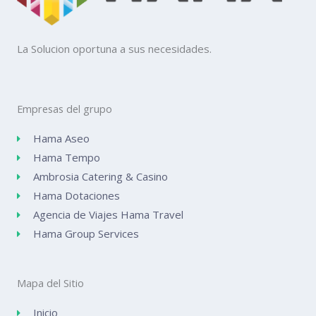
La Solucion oportuna a sus necesidades.
Empresas del grupo
Hama Aseo
Hama Tempo
Ambrosia Catering & Casino
Hama Dotaciones
Agencia de Viajes Hama Travel
Hama Group Services
Mapa del Sitio
Inicio