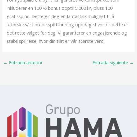
inkluderer en 100 % bonus opptil 5 000 kr, pluss 100
gratisspinn. Dette gir deg en fantastisk mulighet til å
utforske vårt brede spilltilbud og oppdage hvorfor dette er
det rette valget for deg. Vi garanterer en engasjerende og
stabil spillreise, hvor din tillit er vår største verdi.
←
Entrada anterior
Entrada siguiente
→