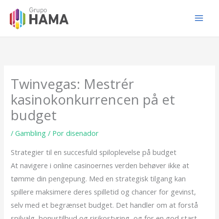
Ir
al
contenido
Twinvegas: Mestrér
kasinokonkurrencen på et
budget
/
Gambling
/ Por
disenador
Strategier til en succesfuld spiloplevelse på budget
At navigere i online casinoernes verden behøver ikke at
tømme din pengepung. Med en strategisk tilgang kan
spillere maksimere deres spilletid og chancer for gevinst,
selv med et begrænset budget. Det handler om at forstå
spilvalg, bonustilbud og risikostyring, og for en god start