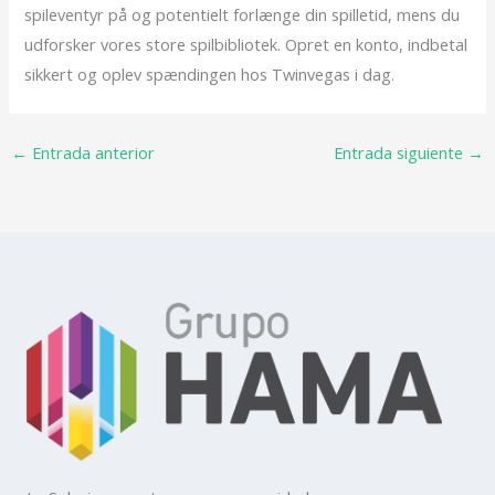
spileventyr på og potentielt forlænge din spilletid, mens du
udforsker vores store spilbibliotek. Opret en konto, indbetal
sikkert og oplev spændingen hos Twinvegas i dag.
←
Entrada anterior
Entrada siguiente
→