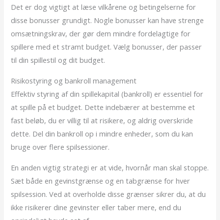
Det er dog vigtigt at læse vilkårene og betingelserne for
disse bonusser grundigt. Nogle bonusser kan have strenge
omsætningskrav, der gør dem mindre fordelagtige for
spillere med et stramt budget. Vælg bonusser, der passer
til din spillestil og dit budget.
Risikostyring og bankroll management
Effektiv styring af din spillekapital (bankroll) er essentiel for
at spille på et budget. Dette indebærer at bestemme et
fast beløb, du er villig til at risikere, og aldrig overskride
dette. Del din bankroll op i mindre enheder, som du kan
bruge over flere spilsessioner.
En anden vigtig strategi er at vide, hvornår man skal stoppe.
Sæt både en gevinstgrænse og en tabgrænse for hver
spilsession. Ved at overholde disse grænser sikrer du, at du
ikke risikerer dine gevinster eller taber mere, end du