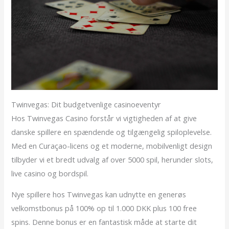
Twinvegas: Dit budgetvenlige casinoeventyr
Hos Twinvegas Casino forstår vi vigtigheden af at give
danske spillere en spændende og tilgængelig spiloplevelse.
Med en Curaçao-licens og et moderne, mobilvenligt design
tilbyder vi et bredt udvalg af over 5000 spil, herunder slots,
live casino og bordspil.
Nye spillere hos Twinvegas kan udnytte en generøs
velkomstbonus på 100% op til 1.000 DKK plus 100 free
spins. Denne bonus er en fantastisk måde at starte dit