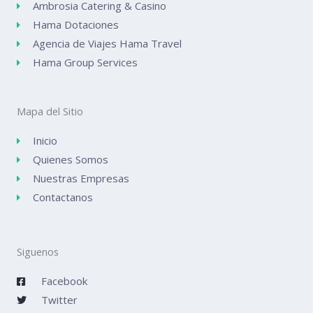
Ambrosia Catering & Casino
Hama Dotaciones
Agencia de Viajes Hama Travel
Hama Group Services
Mapa del Sitio
Inicio
Quienes Somos
Nuestras Empresas
Contactanos
Siguenos
Facebook
Twitter