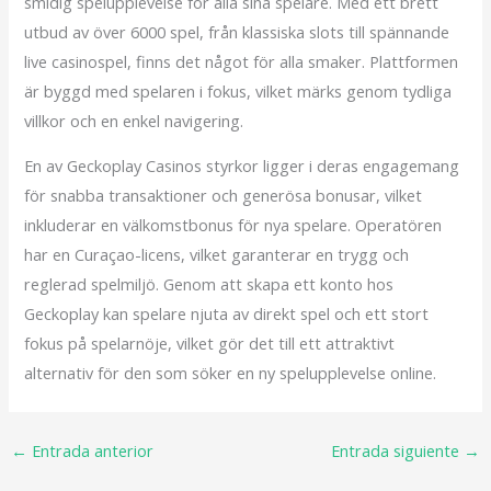
smidig spelupplevelse för alla sina spelare. Med ett brett
utbud av över 6000 spel, från klassiska slots till spännande
live casinospel, finns det något för alla smaker. Plattformen
är byggd med spelaren i fokus, vilket märks genom tydliga
villkor och en enkel navigering.
En av Geckoplay Casinos styrkor ligger i deras engagemang
för snabba transaktioner och generösa bonusar, vilket
inkluderar en välkomstbonus för nya spelare. Operatören
har en Curaçao-licens, vilket garanterar en trygg och
reglerad spelmiljö. Genom att skapa ett konto hos
Geckoplay kan spelare njuta av direkt spel och ett stort
fokus på spelarnöje, vilket gör det till ett attraktivt
alternativ för den som söker en ny spelupplevelse online.
←
Entrada anterior
Entrada siguiente
→