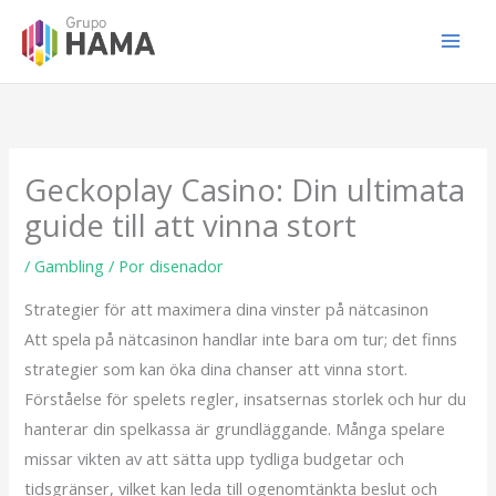
Ir
al
contenido
Geckoplay Casino: Din ultimata
guide till att vinna stort
/
Gambling
/ Por
disenador
Strategier för att maximera dina vinster på nätcasinon
Att spela på nätcasinon handlar inte bara om tur; det finns
strategier som kan öka dina chanser att vinna stort.
Förståelse för spelets regler, insatsernas storlek och hur du
hanterar din spelkassa är grundläggande. Många spelare
missar vikten av att sätta upp tydliga budgetar och
tidsgränser, vilket kan leda till ogenomtänkta beslut och