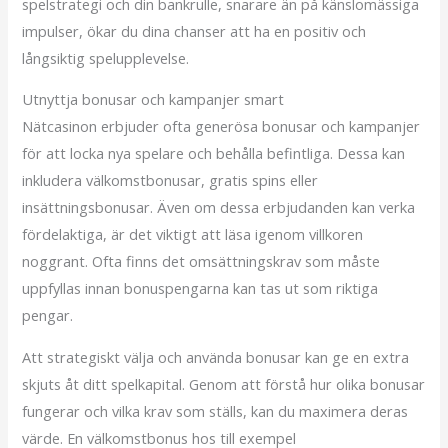
spelstrategi och din bankrulle, snarare än på känslomässiga
impulser, ökar du dina chanser att ha en positiv och
långsiktig spelupplevelse.
Utnyttja bonusar och kampanjer smart
Nätcasinon erbjuder ofta generösa bonusar och kampanjer
för att locka nya spelare och behålla befintliga. Dessa kan
inkludera välkomstbonusar, gratis spins eller
insättningsbonusar. Även om dessa erbjudanden kan verka
fördelaktiga, är det viktigt att läsa igenom villkoren
noggrant. Ofta finns det omsättningskrav som måste
uppfyllas innan bonuspengarna kan tas ut som riktiga
pengar.
Att strategiskt välja och använda bonusar kan ge en extra
skjuts åt ditt spelkapital. Genom att förstå hur olika bonusar
fungerar och vilka krav som ställs, kan du maximera deras
värde. En välkomstbonus hos till exempel