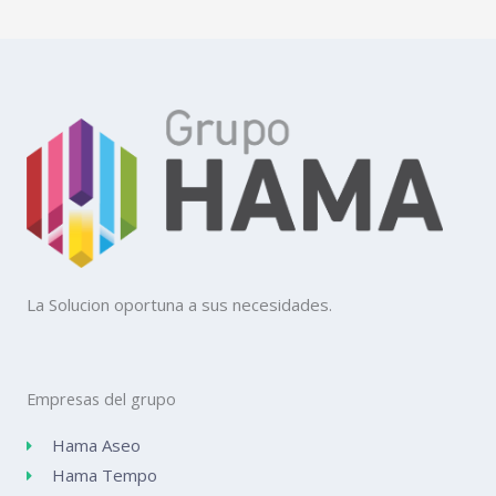
La Solucion oportuna a sus necesidades.
Empresas del grupo
Hama Aseo
Hama Tempo