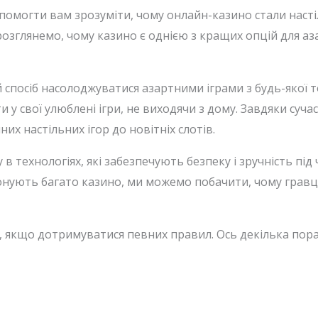
помогти вам зрозуміти, чому онлайн-казино стали наст
глянемо, чому казино є однією з кращих опцій для азар
спосіб насолоджуватися азартними іграми з будь-якої т
и у свої улюблені ігри, не виходячи з дому. Завдяки суч
их настільних ігор до новітніх слотів.
в технологіях, які забезпечують безпеку і зручність під
опонують багато казино, ми можемо побачити, чому грав
 якщо дотримуватися певних правил. Ось декілька пора