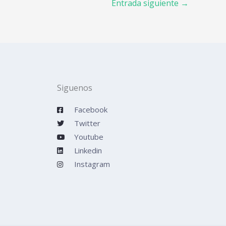
Entrada siguiente
→
Siguenos
Facebook
Twitter
Youtube
Linkedin
Instagram