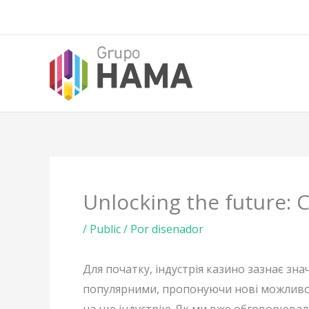
Ir
al
contenido
Unlocking the future: 
/
Public
/ Por
disenador
Для початку, індустрія казино зазнає зн
популярними, пропонуючи нові можливост
на цю індустрію. Як ми вже обговорюва