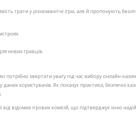
сть грати у різноманітні ігри, але й пропонують безлі
истроях.
ля нових гравців.
 які потрібно звертати увагу під час вибору онлайн-ка
у даних користувачів. Як показує практика, безпечні каз
.
від відомих ігрових комісій, що підтверджує їхню надій