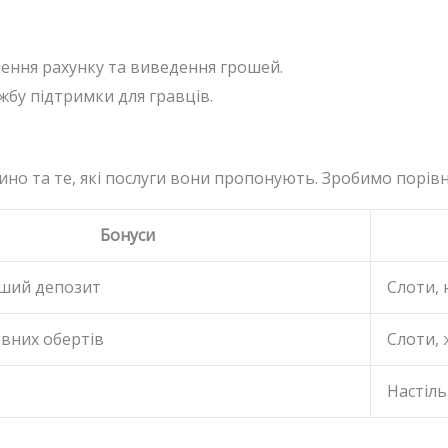
ення рахунку та виведення грошей.
жбу підтримки для гравців.
но та те, які послуги вони пропонують. Зробимо порівн
Бонуси
рший депозит
Слоти, 
вних обертів
Слоти,
Настіль