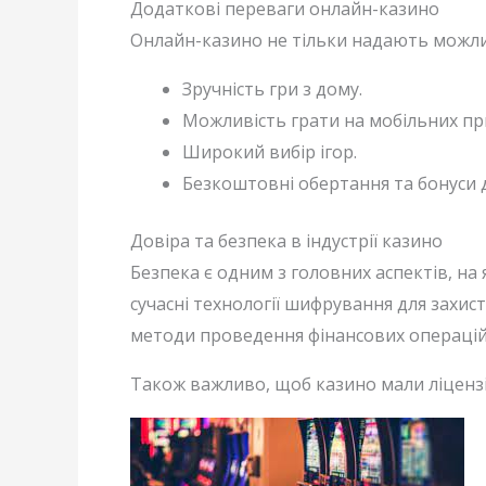
Додаткові переваги онлайн-казино
Онлайн-казино не тільки надають можливі
Зручність гри з дому.
Можливість грати на мобільних пр
Широкий вибір ігор.
Безкоштовні обертання та бонуси д
Довіра та безпека в індустрії казино
Безпека є одним з головних аспектів, на
сучасні технології шифрування для захист
методи проведення фінансових операцій
Також важливо, щоб казино мали ліцензії 