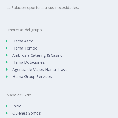
La Solucion oportuna a sus necesidades.
Empresas del grupo
Hama Aseo
Hama Tempo
Ambrosia Catering & Casino
Hama Dotaciones
Agencia de Viajes Hama Travel
Hama Group Services
Mapa del Sitio
Inicio
Quienes Somos