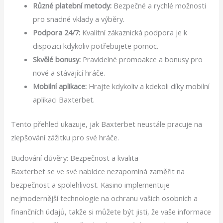
Různé platební metody:
Bezpečné a rychlé možnosti
pro snadné vklady a výběry.
Podpora 24/7:
Kvalitní zákaznická podpora je k
dispozici kdykoliv potřebujete pomoc.
Skvělé bonusy:
Pravidelné promoakce a bonusy pro
nové a stávající hráče.
Mobilní aplikace:
Hrajte kdykoliv a kdekoli díky mobilní
aplikaci Baxterbet.
Tento přehled ukazuje, jak Baxterbet neustále pracuje na
zlepšování zážitku pro své hráče.
Budování důvěry: Bezpečnost a kvalita
Baxterbet se ve své nabídce nezapomíná zaměřit na
bezpečnost a spolehlivost. Kasino implementuje
nejmodernější technologie na ochranu vašich osobních a
finančních údajů, takže si můžete být jisti, že vaše informace