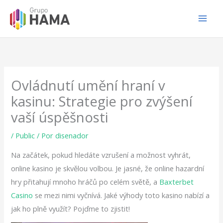
Ir
al
contenido
Ovládnutí umění hraní v
kasinu: Strategie pro zvýšení
vaší úspěšnosti
/
Public
/ Por
disenador
Na začátek, pokud hledáte vzrušení a možnost vyhrát,
online kasino je skvělou volbou. Je jasné, že online hazardní
hry přitahují mnoho hráčů po celém světě, a
Baxterbet
Casino
se mezi nimi vyčnívá. Jaké výhody toto kasino nabízí a
jak ho plně využít? Pojďme to zjistit!