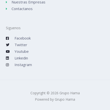
Nuestras Empresas
Contactanos
Siguenos
Facebook
Twitter
Youtube
Linkedin
Instagram
Copyright © 2026 Grupo Hama
Powered by Grupo Hama