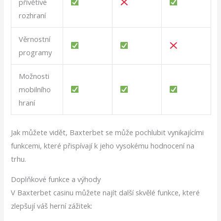
přívětivé
rozhraní
Věrnostní
programy
Možnosti
mobilního
hraní
Jak můžete vidět, Baxterbet se může pochlubit vynikajícími
funkcemi, které přispívají k jeho vysokému hodnocení na
trhu.
Doplňkové funkce a výhody
V Baxterbet casinu můžete najít další skvělé funkce, které
zlepšují váš herní zážitek: