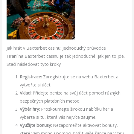
Jak hrát v Baxterbet casinu: Jednoduchý průvodce
Hraní na Baxterbet casinu je tak jednoduché, jak jen to jde.
Stačí následovat tyto kroky:
Registrace:
Zaregistrujte se na webu Baxterbet a
vytvořte si účet.
Vklad:
Přidejte peníze na svůj účet pomocí různých
bezpečných platebních metod.
Výběr hry:
Prozkoumejte širokou nabídku her a
vyberte si tu, která vás nejvíce zaujme.
Využijte bonusy:
Nezapomeňte aktivovat bonusy,
které vám mohou pomoci zvýšit vaše šance na výhru.